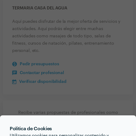
TERMARIA CASA DEL AGUA
Aquí puedes disfrutar de la mejor oferta de servicios y
actividades. Aquí podrás elegir entre muchas
actividades como masajes de todo tipo, salas de
fitness, cursos de natación, pilates, entrenamiento
personal, etc.
Pedir presupuestos
Contactar profesional
Verificar disponibilidad
Recibe varias propuestas de profesionales como
Termaria Casa del Agua
en pocas horas.
Política de Cookies
Utilizamos cookies para personalizar contenido y