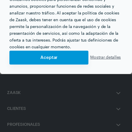
anuncios, proporcionar funciones de redes sociales y
analizar nuestro tráfico. Al aceptar la política de cookies
Otros servicios proporcionados por
Termaria Casa del
de Zaask, debes tener en cuenta que el uso de cookies
Agua
permite la personalización de la navegación y de la
presentación de servicios, así como la adaptación de la
Quiromasaje en a-coruna
oferta a tus intereses. Podrás ajustar tus definiciones de
cookies en cualquier momento.
Fisioterapia en a-coruna
Masaje en a-coruna
Aceptar
Mostrar detalles
ZAASK
CLIENTES
PROFESIONALES