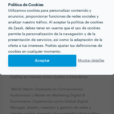
¿Qué formación y experiencia tienes que estén
Política de Cookies
relacionadas con tu trabajo?
Utilizamos cookies para personalizar contenido y
The Random Box está formado por tres profesionales:
anuncios, proporcionar funciones de redes sociales y
analizar nuestro tráfico. Al aceptar la política de cookies
de Zaask, debes tener en cuenta que el uso de cookies
-Manuela Castilla: Periodista especializada en
permite la personalización de la navegación y de la
Community Management. Experiencia en
presentación de servicios, así como la adaptación de la
departamentos de Comunicación y como Social
oferta a tus intereses. Podrás ajustar tus definiciones de
Media Manager.
cookies en cualquier momento.
-Cristina Carmona: Graduada en Marketing. Máster en
Aceptar
Mostrar detalles
Diseño Gráfico y especializada en Branding.
Experiencia como Brand Strategist y Diseñadora
Gráfica en marcas como Oysho o Cherubina.
-Mariló Marín: Graduada en Comunicación
Audiovisual y Máster en Marketing Digital &
Ecommerce. Experiencia como Global Digital
Manager, diseño, creación y gestión de webs y
tiendas online, creación de contenidos (fotografía y