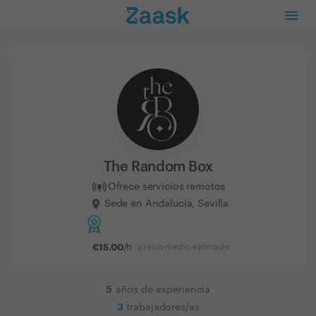
The Random Box
Ofrece servicios remotos
Sede en Andalucía, Sevilla
€
15.00
/h
precio medio estimado
5
años de experiencia
3
trabajadores/as