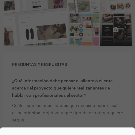
PREGUNTAS Y RESPUESTAS
¿Qué información debe pensar el cliente o clienta
acerca del proyecto que quiere realizar antes de
hablar con profesionales del sector?
Cuáles son las necesidades que necesita cubrir, cuál
es su principal objetivo y qué tipo de estrategia quiere
seguir.