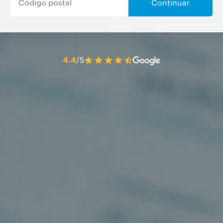
Continuar
4.4
/5