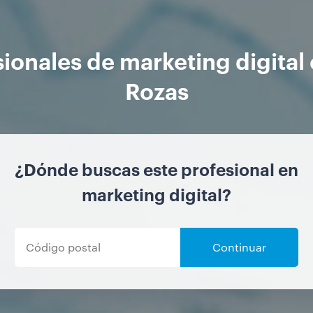
ionales de marketing digital
Rozas
¿Dónde buscas este profesional en
marketing digital?
Continuar