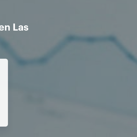
 en Las