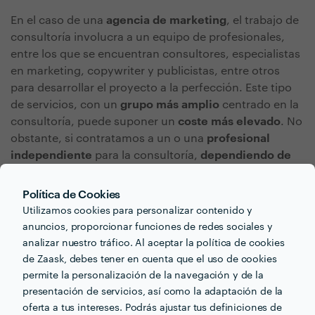
En el caso de una
agencia de marketing
, el trabajo de
consultoría involucra a un equipo de profesionales,
entre los que se encuentran consultores, especialistas
en marketing, copywriter y publicistas, entre otros
para desarrollar el proyecto a la perfección. Este tipo
de servicios, con un
grupo más amplio
centrado en la
consultoría, puede suponer un
coste más elevado
. No
obstante, si contratamos a un o una
profesional
independiente
para la consultoría,
dependiendo de
su nivel de formación, referencias y experiencia
en
el sector, el
precio
de sus servicios
variará.
Política de Cookies
Utilizamos cookies para personalizar contenido y
Tipos de servicios incluidos
anuncios, proporcionar funciones de redes sociales y
analizar nuestro tráfico. Al aceptar la política de cookies
de Zaask, debes tener en cuenta que el uso de cookies
El servicio más importante de la consultoría SEO
permite la personalización de la navegación y de la
consiste en la
creación de contenido de calidad.
Los
presentación de servicios, así como la adaptación de la
y las profesionales de esta área crearán textos
oferta a tus intereses. Podrás ajustar tus definiciones de
específicos para tu nicho que puedan mostrarle al