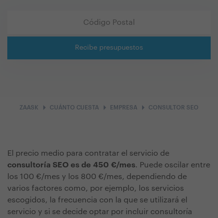
Recibe presupuestos
arrow_right
arrow_right
arrow_right
ZAASK
CUÁNTO CUESTA
EMPRESA
CONSULTOR SEO
El precio medio para contratar el servicio de
consultoría SEO es de 450 €/mes
. Puede oscilar entre
los 100 €/mes y los 800 €/mes, dependiendo de
varios factores como, por ejemplo, los servicios
escogidos, la frecuencia con la que se utilizará el
servicio y si se decide optar por incluir consultoría