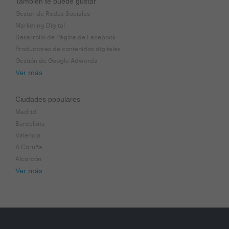
También te puede gustar
Gestor de Redes Sociales
Marketing Digital
Desarrollo de Página de Facebook
Productores de contenidos digitales
Gestión de Google Adwords
Ver más
Ciudades populares
Madrid
Barcelona
Valencia
A Coruña
Alcorcón
Ver más