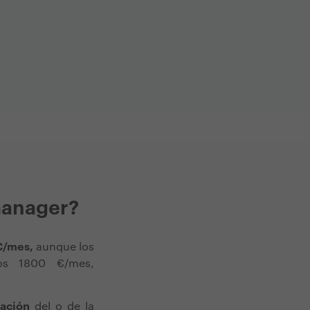
manager?
/mes,
aunque los
os 1800 €/mes,
ación
del o de la