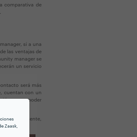
a comparativa de
.
 manager, si a una
 de las ventajas de
munity manager se
ecerán un servicio
 contacto será más
e, cuentan con un
ción, para poder
idades del cliente,
nciones
de Zaask,