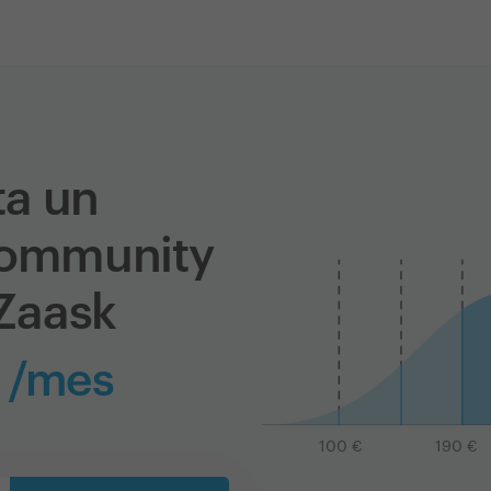
ta un
community
Zaask
 /mes
100
€
190
€