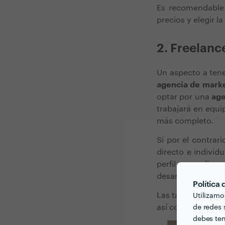
Es recomendable
precios y elegir 
2. Freelanc
Un aspecto a tene
agencia de marke
optar por una
age
trabajará en equi
más completo.
Si por el contra
directo e individ
perfil muy dive
desarrollar distint
Política
Las tarifas variar
Utilizamo
así como de la ex
de redes s
debes ten