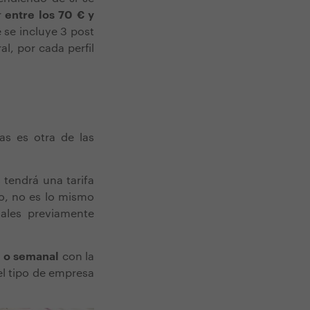
r
entre los 70 € y
e se incluye 3 post
l, por cada perfil
s es otra de las
 tendrá una tarifa
lo, no es lo mismo
ales previamente
l
o semanal
con la
el tipo de empresa