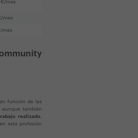
 €/mes
€/mes
€/mes
community
en función de las
l
aunque también
trabajo realizado
,
 en esta profesión