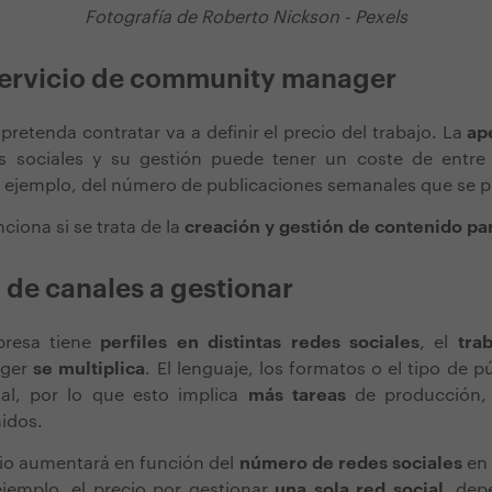
Fotografía de Roberto Nickson - Pexels
 servicio de community manager
 pretenda contratar va a definir el precio del trabajo. La
ap
es sociales y su gestión puede tener un coste de entr
 ejemplo, del número de publicaciones semanales que se
ciona si se trata de la
creación y gestión de contenido par
 de canales a gestionar
resa tiene
perfiles en distintas redes sociales
, el
tra
ager
se multiplica
. El lenguaje, los formatos o el tipo de p
al, por lo que esto implica
más tareas
de producción, 
nidos.
cio aumentará en función del
número de redes sociales
en
ejemplo, el precio por gestionar
una sola red social
, dep