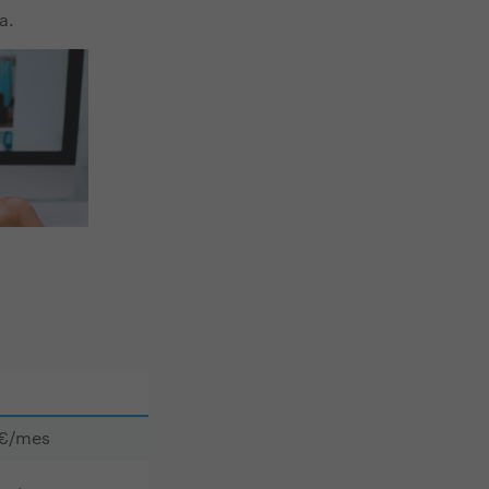
a.
 €/mes