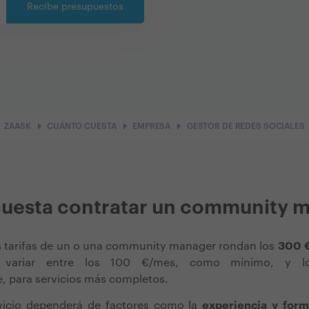
Recibe presupuestos
arrow_right
arrow_right
arrow_right
ZAASK
CUÁNTO CUESTA
EMPRESA
GESTOR DE REDES SOCIALES
cuesta contratar un community 
s tarifas de un o una community manager rondan los
300 €
n variar entre los 100 €/mes, como mínimo, y l
 para servicios más completos.
vicio
dependerá de factores como la
experiencia y form