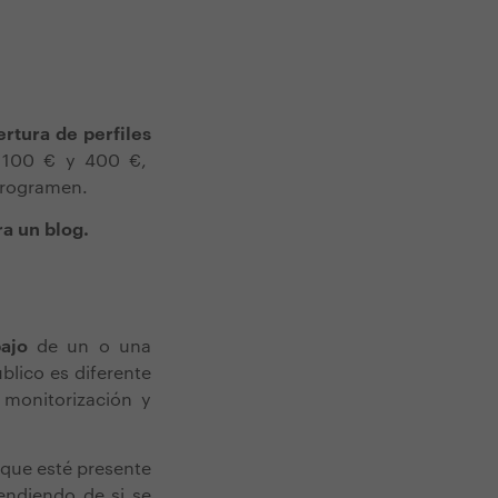
ertura de perfiles
e 100 € y 400 €,
 programen.
a un blog.
bajo
de un o una
úblico es diferente
monitorización y
 que esté presente
endiendo de si se