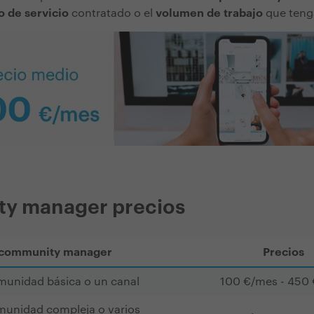
o de servicio
contratado o el
volumen de trabajo
que teng
y manager precios
 community manager
Precios
munidad básica o un canal
100 €/mes - 450
munidad compleja o varios