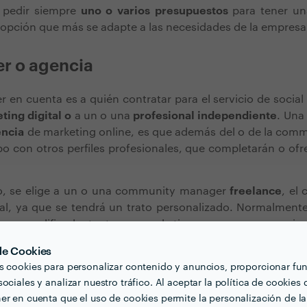
 pedir siempre
uno o varios presupuestos
para tener un
la opción que más se adapte a las necesidades de la empresa
er o agencia
r en cuenta es a quién contratar para el servicio de social
ting digital o
a un o una
profesional independiente
. Una
ncia
de marketing online, es que además del o de la com
po con otros perfiles profesionales, que completarán o ofr
rio, se elige a un o una community manager
freelance
, el
ual, ya que se tendrá un trato personalizado. Normalment
rso y cualificado tanto en marketing como en comunica
as tareas.
 de Cookies
án en función del tipo de servicio contratado y de las neces
s cookies para personalizar contenido y anuncios, proporcionar fu
periencia y formación en el sector.
ociales y analizar nuestro tráfico. Al aceptar la política de cookies 
er en cuenta que el uso de cookies permite la personalización de la