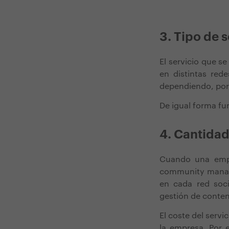
3. Tipo de
El servicio que se
en distintas red
dependiendo, por
De igual forma fun
4. Cantidad
Cuando una emp
community man
en cada red soci
gestión de conte
El
coste del servi
la empresa. Por 