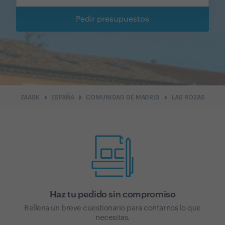
Pedir presupuestos
arrow_right
arrow_right
arrow_right
ZAASK
ESPAÑA
COMUNIDAD DE MADRID
LAS ROZAS
Haz tu pedido sin compromiso
Rellena un breve cuestionario para contarnos lo que
necesitas.