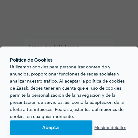
Empresas de Reformas
Política de Cookies
Montaje de Persianas
Utilizamos cookies para personalizar contenido y
anuncios, proporcionar funciones de redes sociales y
Reforma de Apartamento
analizar nuestro tráfico. Al aceptar la política de cookies
de Zaask, debes tener en cuenta que el uso de cookies
permite la personalización de la navegación y de la
Servicios para tu bienestar
presentación de servicios, así como la adaptación de la
oferta a tus intereses. Podrás ajustar tus definiciones de
Cuidarte y cuidar es más simple con el apoyo de quien
cookies en cualquier momento.
sabe. Encuentra profesionales del entrenamiento personal,
Aceptar
Mostrar detalles
fisioterapeutas, nutricionistas y mucho más.