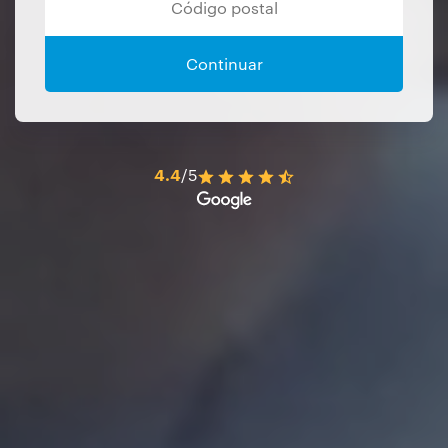
Continuar
4.4
/5