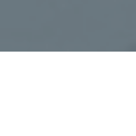
Haz tu pedido sin compromiso
Rellena un breve cuestionario para contarnos lo que
necesitas.