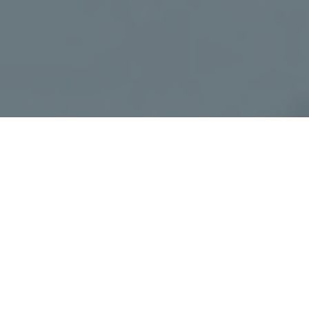
Haz tu pedido sin compromiso
Rellena un breve cuestionario para contarnos lo que
necesitas.