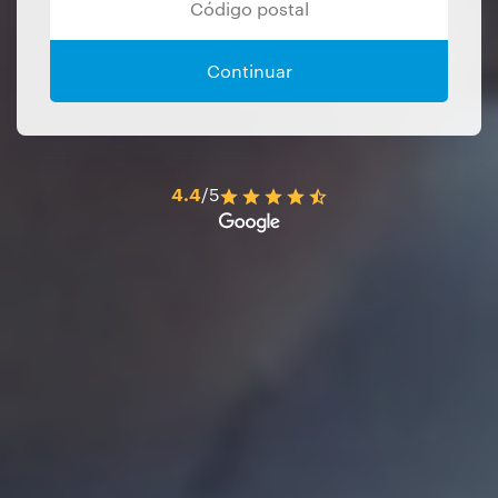
Continuar
4.4
/5