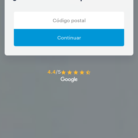
Continuar
4.4
/5