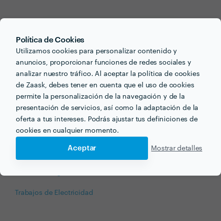
Empresas de Reformas
Política de Cookies
Utilizamos cookies para personalizar contenido y
anuncios, proporcionar funciones de redes sociales y
Empresas de Reformas
analizar nuestro tráfico. Al aceptar la política de cookies
de Zaask, debes tener en cuenta que el uso de cookies
Fontaneros
permite la personalización de la navegación y de la
presentación de servicios, así como la adaptación de la
Limpieza después de Obra
oferta a tus intereses. Podrás ajustar tus definiciones de
cookies en cualquier momento.
Reforma de Baños
Aceptar
Mostrar detalles
Reforma de Cocinas
Reforma Integral
Trabajos de Electricidad