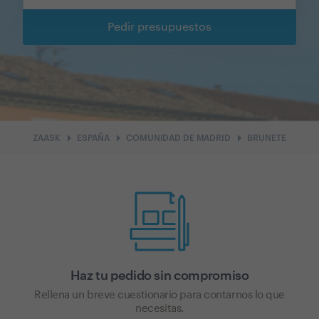
Pedir presupuestos
arrow_right
arrow_right
arrow_right
ZAASK
ESPAÑA
COMUNIDAD DE MADRID
BRUNETE
Haz tu pedido sin compromiso
Rellena un breve cuestionario para contarnos lo que
necesitas.