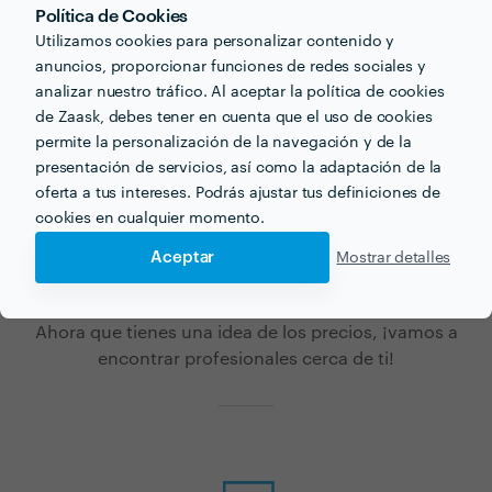
a ser mayores que los de un servicio básico, pero la
Política de Cookies
amplia gama de opciones pueden ser la solución más
Utilizamos cookies para personalizar contenido y
adecuada para muchos clientes y clientas.
anuncios, proporcionar funciones de redes sociales y
analizar nuestro tráfico. Al aceptar la política de cookies
de Zaask, debes tener en cuenta que el uso de cookies
permite la personalización de la navegación y de la
presentación de servicios, así como la adaptación de la
oferta a tus intereses. Podrás ajustar tus definiciones de
cookies en cualquier momento.
¿Buscas entrega para tu
Aceptar
Mostrar detalles
próximo proyecto?
Ahora que tienes una idea de los precios, ¡vamos a
encontrar profesionales cerca de ti!