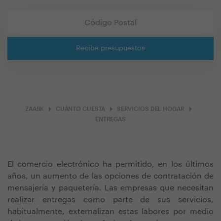
Recibe presupuestos
arrow_right
arrow_right
arrow_right
ZAASK
CUÁNTO CUESTA
SERVICIOS DEL HOGAR
ENTREGAS
El comercio electrónico ha permitido, en los últimos
años, un aumento de las opciones de contratación de
mensajería y paquetería. Las empresas que necesitan
realizar entregas como parte de sus servicios,
habitualmente, externalizan estas labores por medio