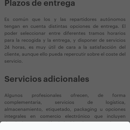
Plazos de entrega
Es común que los y las repartidores autónomos
tengan en cuenta distintas opciones de entrega. El
poder seleccionar entre diferentes tramos horarios
para la recogida y la entrega, y disponer de servicios
24 horas, es muy útil de cara a la satisfacción del
cliente, aunque ello pueda repercutir sobre el coste del
servicio.
Servicios adicionales
Algunos profesionales ofrecen, de forma
complementaria, servicios de logística,
almacenamiento, etiquetado, packaging u opciones
integrales en comercio electrónico que incluyen
devoluciones y gestión de incidencias. Los precios van