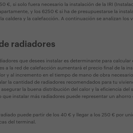
450 €, si solo fuera necesario la instalación de la IRI (Instal
 apartamente, y los 6250 € si ha de presupuestarse la insta
, la caldera y la calefacción. A continuación se analizan los 
de radiadores
diadores que desees instalar es determinante para calcular 
 a la red de calefacción aumentará el precio final de la in
ador y al incremento en el tiempo de mano de obra necesario
alar la cantidad de radiadores recomendados para tu vivien
segurar la buena distribución del calor y la eficiencia del
lo que instalar más radiadores puede representar un ahorro 
adiado puede partir de los 40 € y llegar a los 250 € por u
icas del terminal.