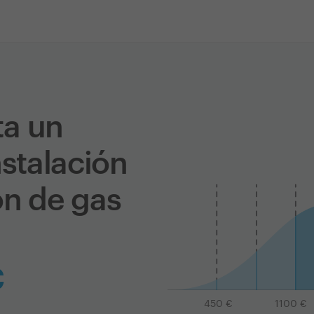
ta un
nstalación
ón de gas
€
450
€
1100
€