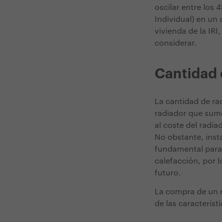
oscilar entre los 
Individual) en un
vivienda de la IRI
considerar.
Cantidad 
La cantidad de ra
radiador que sumes
al coste del radi
No obstante, inst
fundamental para a
calefacción, por 
futuro.
La compra de un r
de las característ