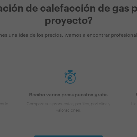
ación de calefacción de gas 
proyecto?
nes una idea de los precios, ¡vamos a encontrar profesionale
Recibe varios presupuestos gratis
os lo
Compara sus propuestas, perfiles, porfolios y
Hab
valoraciones.