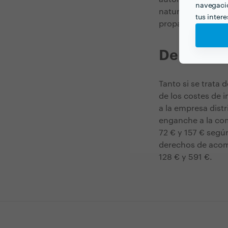
navegació
natural, ya sea p
tus inter
propano a gas nat
Derechos 
Tanto si se trata
de los costes de 
a la empresa distr
enganche a la com
72 € y 157 € según
derechos de acom
128 € y 591 €.