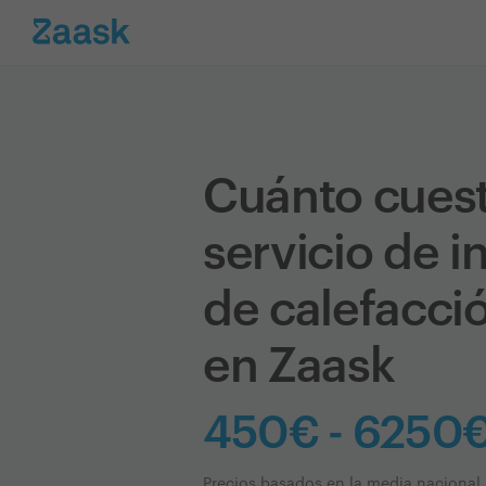
Cuánto cues
servicio de i
de calefacci
en Zaask
450€ - 6250
Precios basados en la media nacional