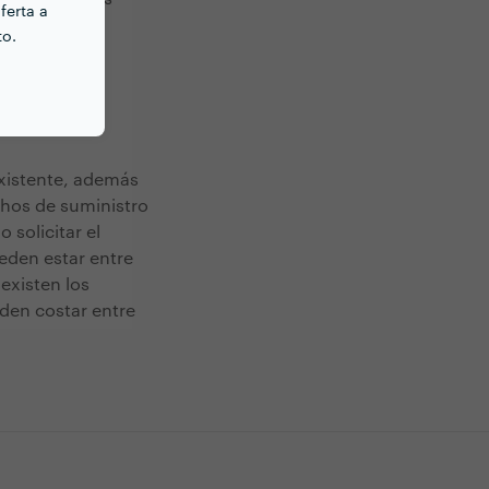
ferta a
gas butano o
to.
existente, además
chos de suministro
 solicitar el
eden estar entre
existen los
den costar entre