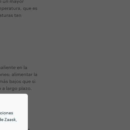
en un mayor
mperatura, que es
aturas tan
aliente en la
nes: alimentar la
 más bajos que si
a largo plazo.
nciones
de Zaask,
a comunidad
facción de gas