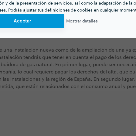
n y de la presentación de servicios, así como la adaptación de la o
ara renovar una parte del sistema o para hacer el pasaje de 
eses. Podrás ajustar tus definiciones de cookies en cualquier momen
ural.
Aceptar
Mostrar detalles
de suministro
 de una instalación nueva como de la ampliación de una ya 
instalación tendrás que tener en cuenta el pago de los dere
ibuidora de gas natural. En primer lugar, puede ser necesario
pañía, lo cual requiere pagar los derechos del alta, que pu
 las instalaciones y la región de España. En segundo lugar, 
etida, que están relacionados con el consumo anual y pue