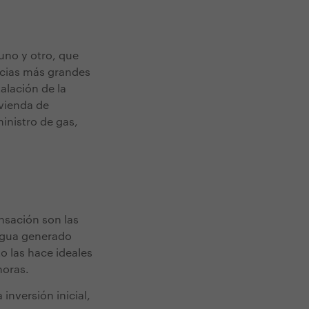
uno y otro, que
ncias más grandes
alación de la
ivienda de
inistro de gas,
nsación son las
 agua generado
o las hace ideales
horas.
inversión inicial,