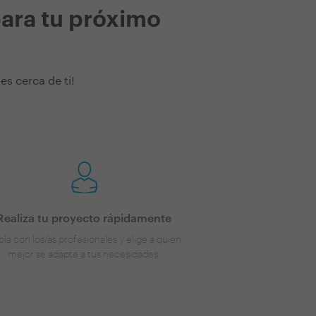
para tu próximo
s cerca de ti!
Realiza tu proyecto rápidamente
la con los/as profesionales y elige a quien
mejor se adapte a tus necesidades.