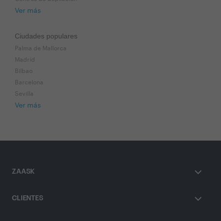
Ver más
Ciudades populares
Palma de Mallorca
Madrid
Bilbao
Barcelona
Sevilla
Ver más
ZAASK
CLIENTES