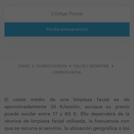
Recibe presupuestos
arrow_right
arrow_right
arrow_right
ZAASK
CUÁNTO CUESTA
SALUD Y BIENESTAR
LIMPIEZA FACIAL
El coste medio de una limpieza facial es de
aproximadamente 35 €/sesión, aunque su precio
puede oscilar entre 17 y 80 €. Ello dependerá de la
técnica de limpieza facial utilizada, la frecuencia con
que se recurra al servicio, la ubicación geográfica o los