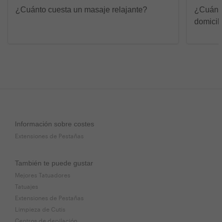
¿Cuánto cuesta un masaje relajante?
¿Cuánto
domicil
Información sobre costes
Extensiones de Pestañas
También te puede gustar
Mejores Tatuadores
Tatuajes
Extensiones de Pestañas
Limpieza de Cutis
Centros de depilación