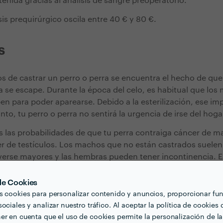
enida gracias al análisis de sangre preoperatorio.
isis prequirúrgico oscila entre 40 € y 80 €.
s
os de castrar un perro o perra se encuentra el hecho de que
 se escape. Durante la época del celo, es habitual que los 
n para poder aparearse. Debido a la esterilización, ese im
anto, tu perro o perra no sentirá la urgencia de irse del hoga
 las probabilidades de que tu perra contraiga cáncer de m
r de testículos. Los machos que no están castrados suele
lverse mayores y las hembras pueden tener incontinencia. E
saparecen al optar por la castración. Otro de los beneficio
cho de que la castración ayuda a reducir el nivel de agresi
 de Cookies
odo en los perros machos, ya que el proceso quirúrgico red
s cookies para personalizar contenido y anuncios, proporcionar fu
ociales y analizar nuestro tráfico. Al aceptar la política de cookies 
er en cuenta que el uso de cookies permite la personalización de la