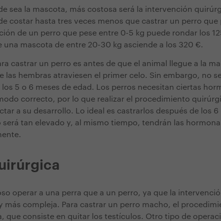
 sea la mascota, más costosa será la intervención quirúrg
de costar hasta tres veces menos que castrar un perro que 
ación de un perro que pese entre 0-5 kg puede rondar los 1
e una mascota de entre 20-30 kg asciende a los 320 €.
ra castrar un perro es antes de que el animal llegue a la ma
ue las hembras atraviesen el primer celo.
Sin embargo, no s
e los 5 o 6 meses de edad. Los perros necesitan ciertas ho
 modo correcto, por lo que realizar el procedimiento quirúrg
tar a su desarrollo. Lo ideal es castrarlos después de los 
 será tan elevado y, al mismo tiempo, tendrán las hormona
mente.
uirúrgica
so operar a una perra que a un perro, ya que la intervenci
 y más compleja. Para castrar un perro macho, el procedim
, que consiste en quitar los testículos. Otro tipo de operac