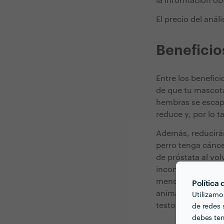
la información obt
El precio del anál
Beneficio
Entre los benefici
de que tu mascota
hembras se escape
reduce y, por lo t
Además, reducirás
perro tenga cánce
de próstata al vo
inconvenientes de
mencionar es el he
Política
animales, sobre t
Utilizamo
testosterona.
de redes s
debes ten