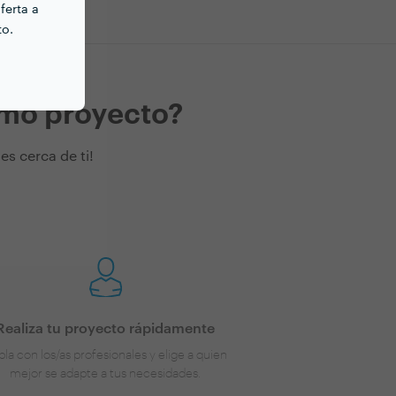
ferta a
to.
imo proyecto?
s cerca de ti!
Realiza tu proyecto rápidamente
la con los/as profesionales y elige a quien
mejor se adapte a tus necesidades.