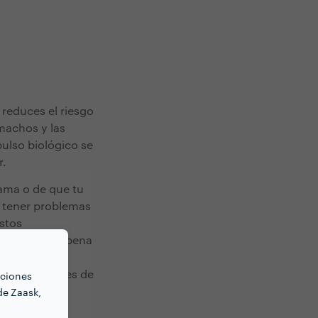
 reduces el riesgo
machos y las
pulso biológico se
r.
ama o de que tu
n tener problemas
stos
s que vale la pena
vidad de los
uce los niveles de
nciones
de Zaask,