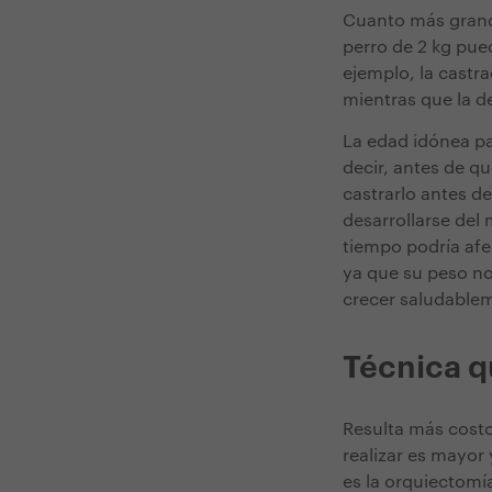
Cuanto más grande
perro de 2 kg pue
ejemplo, la castr
mientras que la d
La edad idónea pa
decir, antes de q
castrarlo antes d
desarrollarse del
tiempo podría afec
ya que su peso no
crecer saludable
Técnica q
Resulta más costo
realizar es mayor
es la orquiectomía