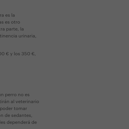
a es la
as es otro
a parte, la
inencia urinaria,
00 € y los 350 €,
un perro no es
irán al veterinario
a poder tomar
ón de sedantes,
ales dependerá de