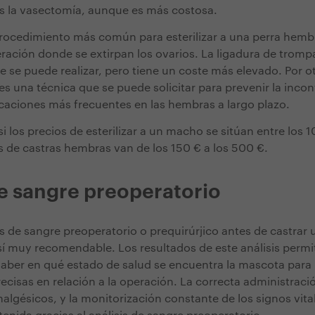
es la vasectomía, aunque es más costosa.
 procedimiento más común para esterilizar a una perra hembr
ración donde se extirpan los ovarios. La ligadura de tromp
 se puede realizar, pero tiene un coste más elevado. Por otr
s una técnica que se puede solicitar para prevenir la incont
caciones más frecuentes en las hembras a largo plazo.
 los precios de esterilizar a un macho se sitúan entre los 1
s de castras hembras van de los 150 € a los 500 €.
de sangre preoperatorio
is de sangre preoperatorio o prequirúrjico antes de castrar 
sí muy recomendable. Los resultados de este análisis permit
a saber en qué estado de salud se encuentra la mascota par
ecisas en relación a la operación. La correcta administraci
analgésicos, y la monitorización constante de los signos vit