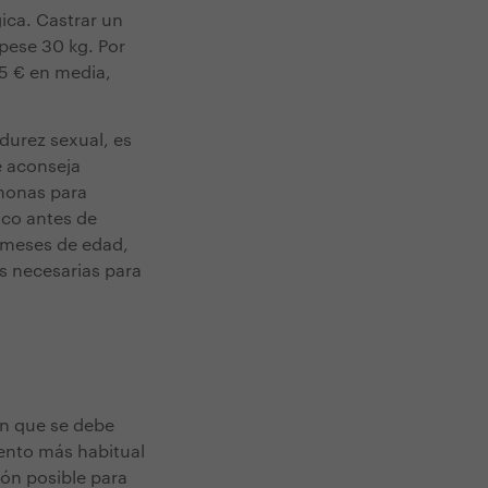
ica. Castrar un
pese 30 kg. Por
25 € en media,
durez sexual, es
e aconseja
rmonas para
ico antes de
6 meses de edad,
s necesarias para
ón que se debe
iento más habitual
ión posible para