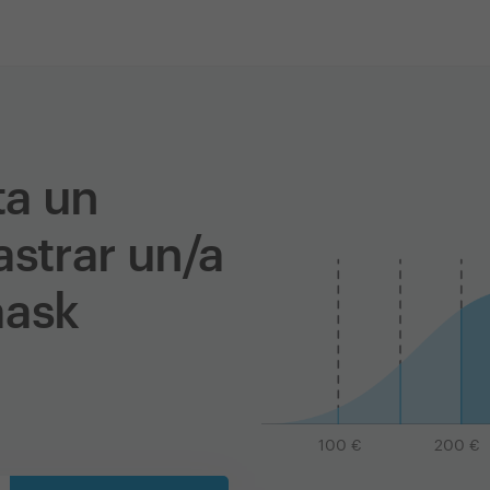
ta un
astrar un/a
aask
100
€
200
€