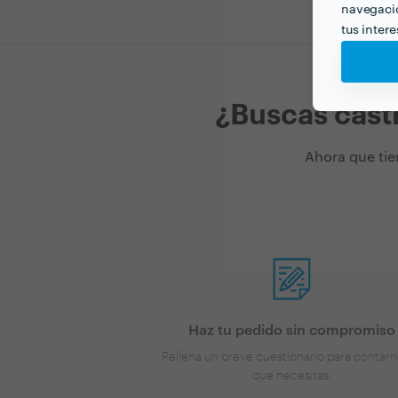
navegació
tus inter
¿Buscas cast
Ahora que tie
Haz tu pedido sin compromiso
Rellena un breve cuestionario para contarn
que necesitas.