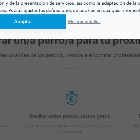
n y de la presentación de servicios, así como la adaptación de la o
eses. Podrás ajustar tus definiciones de cookies en cualquier momen
Aceptar
Mostrar detalles
rar un/a perro/a para tu próx
nes una idea de los precios, ¡vamos a encontrar profesionale
Recibe varios presupuestos gratis
os lo
Compara sus propuestas, perfiles, porfolios y
Hab
valoraciones.