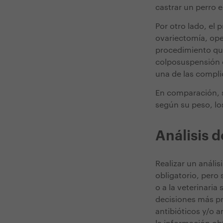
castrar un perro 
Por otro lado, el
ovariectomía, ope
procedimiento que
colposuspensión e
una de las compli
En comparación, si
según su peso, lo
Análisis 
Realizar un anális
obligatorio, pero 
o a la veterinari
decisiones más pr
antibióticos y/o 