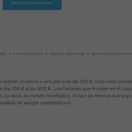
Recibe presupuestos
arrow_right
arrow_right
arrow_right
ASK
CUÁNTO CUESTA
SALUD Y BIENESTAR
SERVICIOS VETERINAR
e castrar un perro o una perra es de 250 €. Este valor puede
e los 100 € a los 500 €. Los factores que inciden en el coste
 su sexo, su estado fisiológico, el tipo de técnica quirúrgi
análisis de sangre preoperatorio.