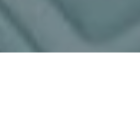
Haz tu pedido sin compromiso
Rellena un breve cuestionario para contarnos lo que
necesitas.