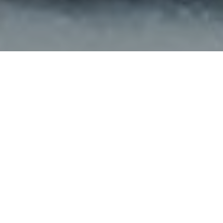
Haz tu pedido sin compromiso
Rellena un breve cuestionario para contarnos lo que
necesitas.