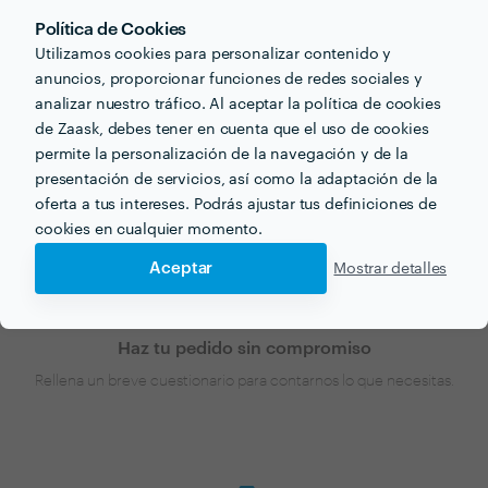
viviendas/apartamentos
Política de Cookies
para tu próximo proyecto?
Utilizamos cookies para personalizar contenido y
anuncios, proporcionar funciones de redes sociales y
analizar nuestro tráfico. Al aceptar la política de cookies
Ahora que tienes una idea de los precios, ¡vamos a
de Zaask, debes tener en cuenta que el uso de cookies
encontrar profesionales cerca de ti!
permite la personalización de la navegación y de la
presentación de servicios, así como la adaptación de la
oferta a tus intereses. Podrás ajustar tus definiciones de
cookies en cualquier momento.
Aceptar
Mostrar detalles
Haz tu pedido sin compromiso
Rellena un breve cuestionario para contarnos lo que necesitas.