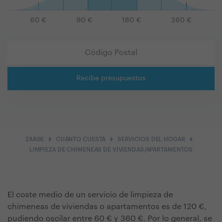
60
€
90
€
180
€
360
€
Recibe presupuestos
arrow_right
arrow_right
arrow_right
ZAASK
CUÁNTO CUESTA
SERVICIOS DEL HOGAR
LIMPIEZA DE CHIMENEAS DE VIVIENDAS/APARTAMENTOS
El coste medio de un servicio de limpieza de
chimeneas de viviendas o apartamentos es de 120 €,
pudiendo oscilar entre 60 € y 360 €. Por lo general, se