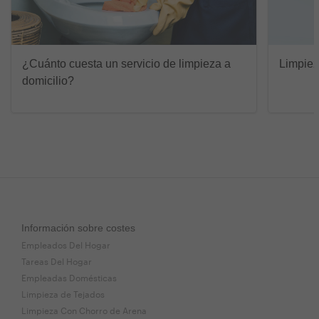
¿Cuánto cuesta un servicio de limpieza a
Limpieza
domicilio?
Información sobre costes
Empleados Del Hogar
Tareas Del Hogar
Empleadas Domésticas
Limpieza de Tejados
Limpieza Con Chorro de Arena