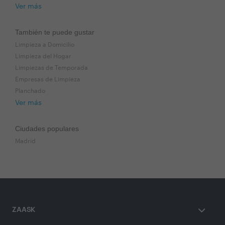
Ver más
También te puede gustar
Limpieza a Domicilio
Limpieza del Hogar
Limpiezas de Temporada
Empresas de Limpieza
Planchado
Ver más
Ciudades populares
Madrid
ZAASK