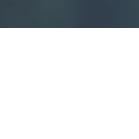
Haz tu pedido sin compromiso
Rellena un breve cuestionario para contarnos lo que
necesitas.