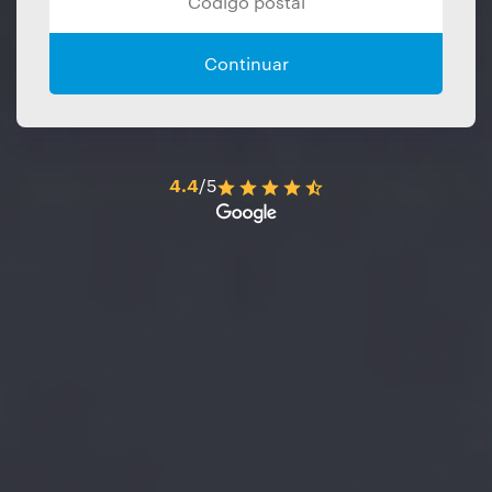
Continuar
4.4
/5