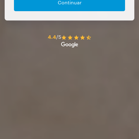
Continuar
4.4
/5