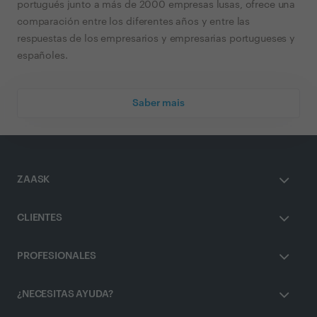
portugués junto a más de 2000 empresas lusas, ofrece una
comparación entre los diferentes años y entre las
respuestas de los empresarios y empresarias portugueses y
españoles.
Saber mais
ZAASK
CLIENTES
PROFESIONALES
¿NECESITAS AYUDA?