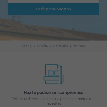
Pedir presupuestos
arrow_right
arrow_right
arrow_right
ZAASK
ESPAÑA
CATALUÑA
GIRONA
Haz tu pedido sin compromiso
Rellena un breve cuestionario para contarnos lo que
necesitas.