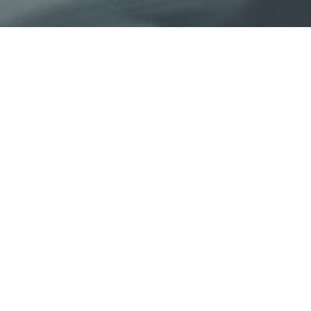
Realiza tu proyecto rápidamente
bla con los/as profesionales y elige a quien
jor se adapte a tus necesidades.
SONAL COACHING