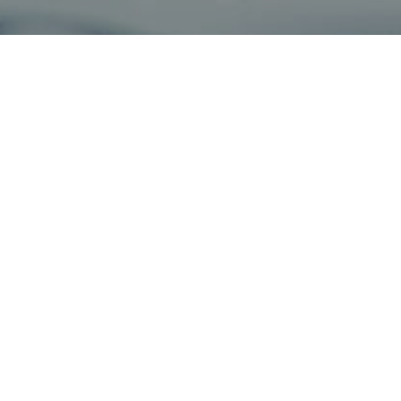
Haz tu pedido sin compromiso
Rellena un breve cuestionario para contarnos 
que necesitas.
ZAASK
ESPA