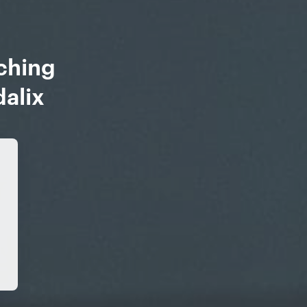
ching
dalix