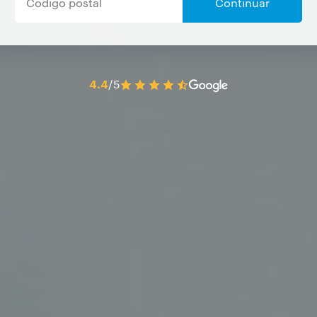
Continuar
4.4
/5