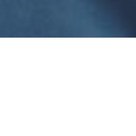
Haz tu pedido sin compromiso
Rellena un breve cuestionario para contarnos lo que
necesitas.