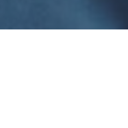
Haz tu pedido sin compromiso
Rellena un breve cuestionario para contarnos lo que
necesitas.