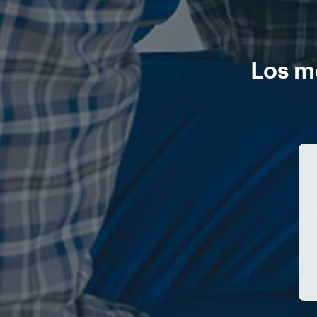
Los me