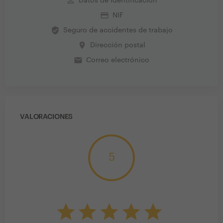
perm_identity
Datos de identificación
credit_card
NIF
verified_user
Seguro de accidentes de trabajo
place
Dirección postal
email
Correo electrónico
VALORACIONES
5