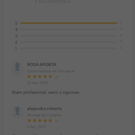
2
VALORACIONES
2
5
0
4
0
3
0
2
0
1
ROSA APORTA
Otros trabajos de Cerrajería
21 mar. 2015
Buen profesional, serio y riguroso.
alejandra roberts
Montaje de Cristales
3 feb. 2015