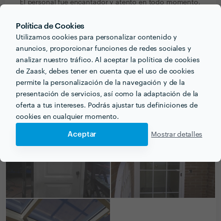
El personal fue encantador y atento en todo momento.
El presupuesto era inferior al de la competencia y el
Política de Cookies
servicio eficaz y bueno.
Utilizamos cookies para personalizar contenido y
anuncios, proporcionar funciones de redes sociales y
analizar nuestro tráfico. Al aceptar la política de cookies
de Zaask, debes tener en cuenta que el uso de cookies
PORTFOLIO
permite la personalización de la navegación y de la
presentación de servicios, así como la adaptación de la
oferta a tus intereses. Podrás ajustar tus definiciones de
cookies en cualquier momento.
Aceptar
Mostrar detalles