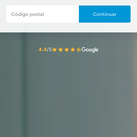
Continuar
4.4
/5