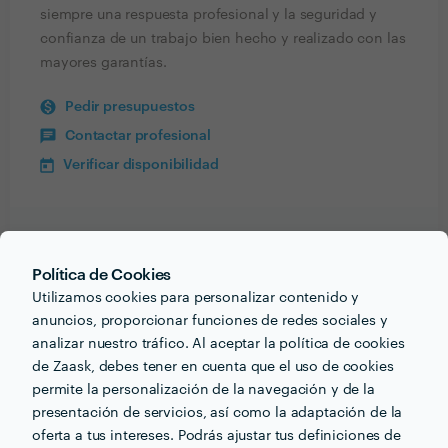
siempre una respuesta profesional y la seguridad y
confianza de un trabajo bien hecho y realizado con las
mayores garantías.
Pedir presupuestos
Contactar profesional
Verificar disponibilidad
Información validada
Política de Cookies
Utilizamos cookies para personalizar contenido y
email
Correo electrónico
anuncios, proporcionar funciones de redes sociales y
analizar nuestro tráfico. Al aceptar la política de cookies
de Zaask, debes tener en cuenta que el uso de cookies
permite la personalización de la navegación y de la
presentación de servicios, así como la adaptación de la
PORTFOLIO
oferta a tus intereses. Podrás ajustar tus definiciones de