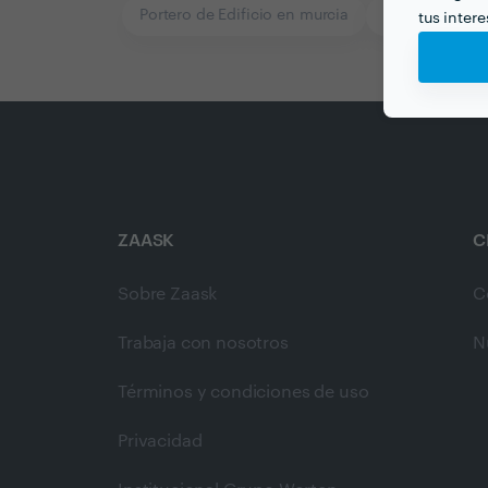
Portero de Edificio en murcia
Limpieza desp
tus inter
ZAASK
C
Sobre Zaask
C
Trabaja con nosotros
N
Términos y condiciones de uso
Privacidad