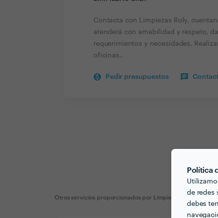
Contacta con Limpiezas Roly, cuentan 
atenderá con amabilidad y respeto, da
requerimientos y necesidades. Realiza
oficinas..
Pedir presupuestos
Contact
Política
Utilizamo
de redes s
Otros servicios proporcionados por
Limpiezas Orly
debes ten
navegació