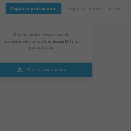
Registro profesional
Registro cliente
Entrar
Recibe varias propuestas de
Limpiezas Orly
profesionales como
en
pocas horas.
how_to_reg
Pedir presupuestos