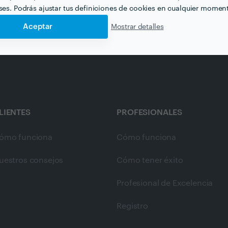
ués de Obra en murcia
Administración de Comunidades en mu
eses. Podrás ajustar tus definiciones de cookies en cualquier momen
Aceptar
Mostrar detalles
LIENTES
PROFESIONALES
ómo funciona
Cómo funciona
uestros consejos
Cómo tener éxito
Profesional de Excelencia
Registro