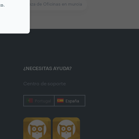
rcia
Limpieza de Oficinas en murcia
to.
¿NECESITAS AYUDA?
Centro de soporte
Portugal
España