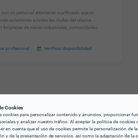
con un personal altamente cualificado que te
ndo soluciones a todas las dudas del cliente,
n limpiezas de naves industriales, comunidades,
ar profesional
Verificar disponibilidad
 de Cookies
s cookies para personalizar contenido y anuncios, proporcionar fu
ociales y analizar nuestro tráfico. Al aceptar la política de cookies 
er en cuenta que el uso de cookies permite la personalización de la
n y de la presentación de servicios, así como la adaptación de la o