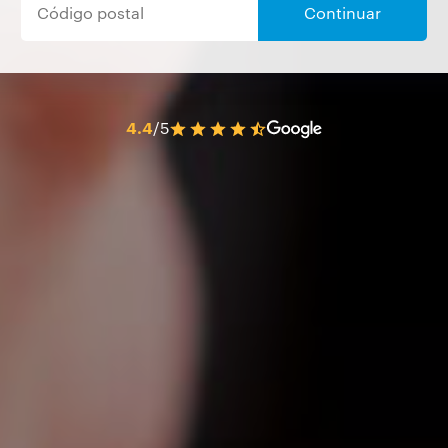
Continuar
4.4
/5