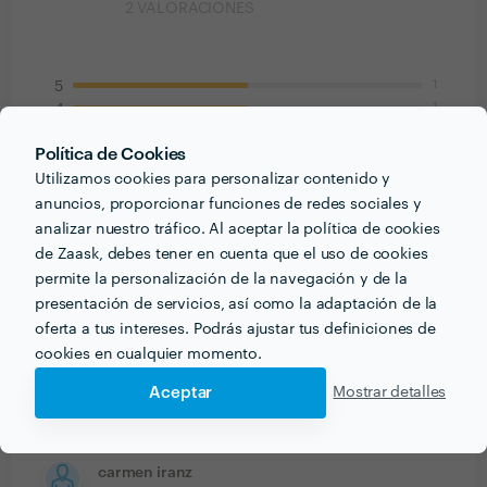
2
VALORACIONES
1
5
1
4
0
3
Política de Cookies
0
2
0
1
Utilizamos cookies para personalizar contenido y
anuncios, proporcionar funciones de redes sociales y
analizar nuestro tráfico. Al aceptar la política de cookies
Cliente/a Zaask
de Zaask, debes tener en cuenta que el uso de cookies
Mudanza de Muebles
permite la personalización de la navegación y de la
14 oct. 2020
presentación de servicios, así como la adaptación de la
oferta a tus intereses. Podrás ajustar tus definiciones de
Estoy encantada con el servicio. puntuales, rápidos,
cookies en cualquier momento.
cuidadosos. tanto es así que he contado con ellos para
otros trabajos particulares como para la empresa
Aceptar
Mostrar detalles
donde trabajo.
carmen iranz