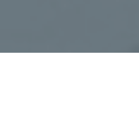
Haz tu pedido sin compromiso
Rellena un breve cuestionario para contarnos lo que
necesitas.