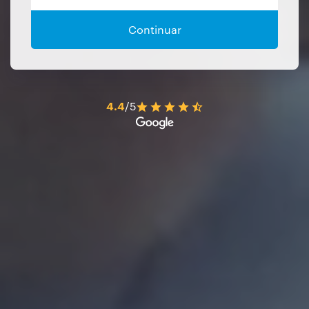
Continuar
4.4
/5