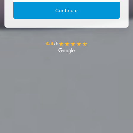
Continuar
4.4
/5