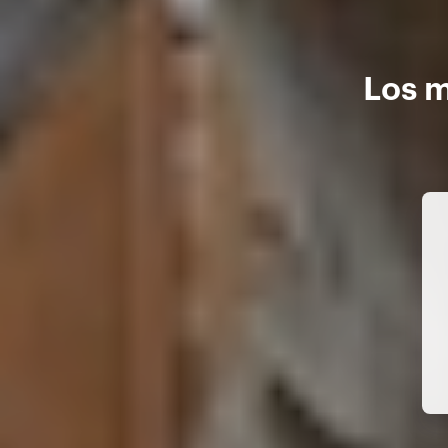
Los m