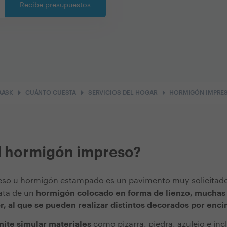
Recibe presupuestos
arrow_right
arrow_right
arrow_right
AASK
CUÁNTO CUESTA
SERVICIOS DEL HOGAR
HORMIGÓN IMPRE
l hormigón impreso?
eso u hormigón estampado es un pavimento muy solicitado 
rata de un
hormigón colocado en forma de lienzo, muchas
, al que se pueden realizar distintos decorados por enci
ite simular materiales
como pizarra, piedra, azulejo e in