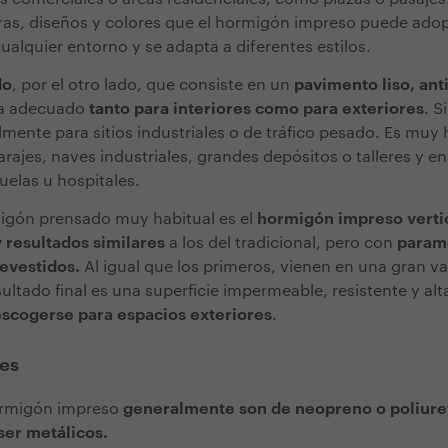
ras, diseños y colores que el hormigón impreso puede adop
ualquier entorno y se adapta a diferentes estilos.
do
, por el otro lado, que consiste en un
pavimento liso, ant
lta adecuado
tanto para interiores como para exteriores
. S
almente para sitios industriales o de tráfico pesado. Es muy 
ajes, naves industriales, grandes depósitos o talleres y en
elas u hospitales.
migón prensado muy habitual es el
hormigón impreso verti
 resultados similares
a los del tradicional, pero con
parame
evestidos.
Al igual que los primeros, vienen en una gran v
esultado final es una superficie impermeable, resistente y a
escogerse para espacios exteriores
.
es
ormigón impreso
generalmente son de neopreno o poliure
er metálicos.