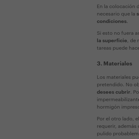
En la colocación 
necesario que la
s
condiciones
.
Si esto no fuera a
la superficie
, de 
tareas puede hacer
3. Materiales
Los materiales pu
pretendido. No ob
desees cubrir
. P
impermeabilizante
hormigón impreso
Por el otro lado, e
requerir, además 
pulido probablem