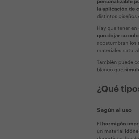
personalizable p
la aplicación de 
distintos diseños
Hay que tener en
que dejar su colo
acostumbran los r
materiales natura
También puede c
blanco que
simul
¿Qué tipo
Según el uso
El
hormigón impre
un material
idóne
deportivos, local