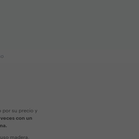
SO
por su precio y
 veces con un
ma.
cluso madera,