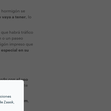
l hormigón se
e vaya a tener
, lo
 que habrá tráfico
n o un paseo
migón impreso que
 especial en su
erdo con el uso
luye en el coste
nciones
dedor de 10 cm
,
de Zaask,
lar
.