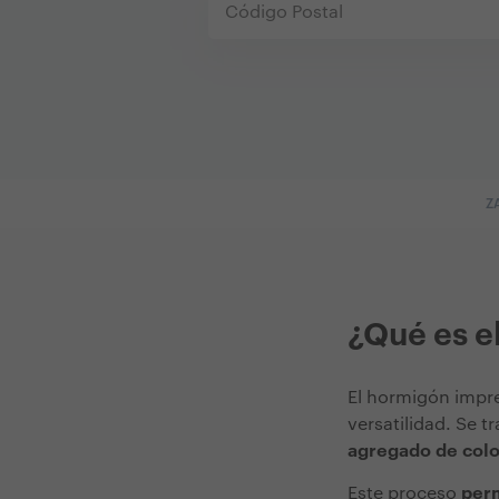
Z
¿Qué es e
El hormigón impr
versatilidad. Se t
agregado de color
Este proceso
perm