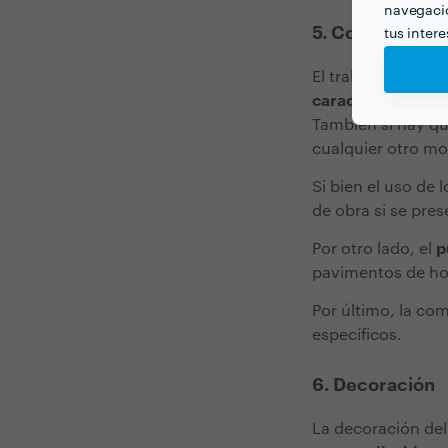
navegació
5. Complejidad
tus inter
El trabajo de colo
características p
También si hay qu
cualquier otro mo
Si bien el uso de
de obra si se pres
Por otro lado, el
p
pavimentos de hor
Por último, la co
específicos.
6. Decoración
La decoración de