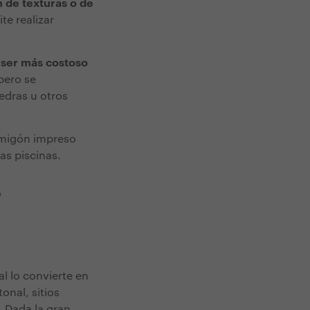
 de texturas o de
te realizar
ser más costoso
pero se
edras u otros
rmigón impreso
las piscinas.
?
ual lo convierte en
onal, sitios
. Dada la gran