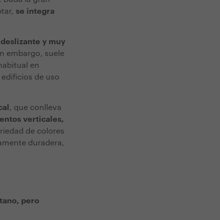
tar,
se integra
ideslizante y muy
in embargo, suele
habitual en
 edificios de uso
cal
, que conlleva
ntos verticales,
ariedad de colores
ltamente duradera,
tano, pero