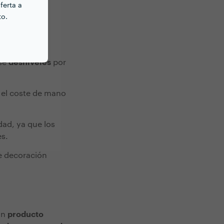
ferta a
to.
esenta
 recovecos.
rse
desniveles
por
 el coste de mano
ad, ya que los
es.
e decoración
un
producto