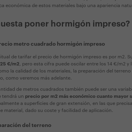
ca económica de estos materiales bajo una apariencia natur
cuesta poner hormigón impreso?
 precio metro cuadrado hormigón impreso
tual de tarifar el precio de hormigón impreso es por m2. 
 25 €/m2
, pero esta cifra puede oscilar entre los 14 €/m2 y
mo la calidad de los materiales, la preparación del terreno 
o, como veremos más adelante.
antidad de metros cuadrados también puede ser una variabl
 tendrá un
precio por m2 más económico cuanto mayor se
palmente a superficies de gran extensión, en las que precis
 material, dado su coste y facilidad de aplicación.
paración del terreno