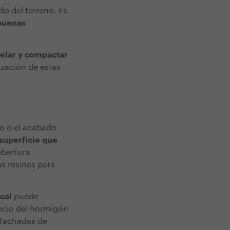
o del terreno. Es
 buenas
velar y compactar
ización de estas
do o el acabado
superficie que
obertura
s resinas para
cal
puede
recio del hormigón
 fachadas de