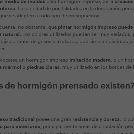
or medio de moldes
para hormigón impreso, de la
creación
colores
. La variedad de posibilidades en la decoración permi
 que se adapten a todo tipo de presupuestos.
 cuenta, no obstante, que
pintar hormigón impreso puede 
r natural
. Los colores utilizados pueden ser muy variados, 
ojizos, tonos de grises o azulados, que simulan distintas pi
les.
olocarse un hormigón impreso
imitación madera
, o un ho
e mármol o piedras claras
, muy utilizado en los bordes de 
s de hormigón prensado existen
so tradicional
posee una gran
resistencia y dureza
, lo c
o para exteriores
, principalmente áreas de circulación peat
es comerciales o áreas residenciales, como plazas o pasajes