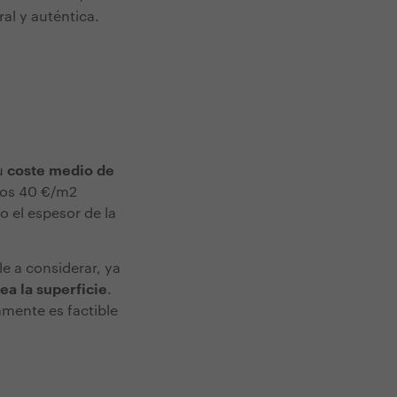
al y auténtica.
Su
coste medio de
 los 40 €/m2
o el espesor de la
e a considerar, ya
a la superficie
.
amente es factible