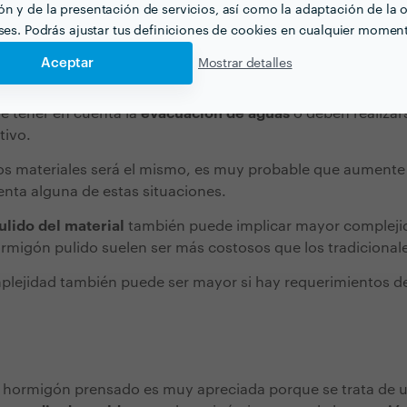
n y de la presentación de servicios, así como la adaptación de la o
eses. Podrás ajustar tus definiciones de cookies en cualquier momen
Aceptar
Mostrar detalles
cación será más complejo, en primer lugar, si el
terreno pr
articulares
, como pendientes o cambios de nivel, curvas o
e tener en cuenta la
evacuación de aguas
o deben realiza
tivo.
 los materiales será el mismo, es muy probable que aumente
enta alguna de estas situaciones.
ulido del material
también puede implicar mayor complejid
migón pulido suelen ser más costosos que los tradicional
mplejidad también puede ser mayor si hay requerimientos d
l hormigón prensado es muy apreciada porque se trata de 