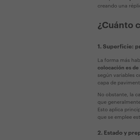
creando una répli
¿Cuánto 
1. Superficie:
La forma más habi
colocación es de
según variables co
capa de paviment
No obstante, la c
que generalmente
Esto aplica princi
que se emplee este
2. Estado y pre