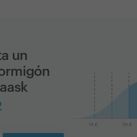
ta un
hormigón
Zaask
2
14
€
20
€