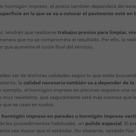
de hormigón impreso, el precio también dependerá del estad
uperficie en la que se va a colocar el pavimento esté en
sí, tendrán que realizarse
trabajos previos para limpiar, ni
manera que no se comprometa el resultado. Por ello, la real
 que aumente el coste final del servicio.
eden ser de distintas calidades según lo que estés buscan
stante, la
calidad necesaria también va a depender de la 
or ejemplo, el hormigón impreso en piscinas requiere una c
 muy resistente, que seguramente será más costosa que la
 que se usan en suelos.
l
hormigón impreso en paredes u hormigón impreso verti
de los procedimientos habituales, un
pulido especial
. El p
ente sea mayor que el estándar. No obstante, también hay