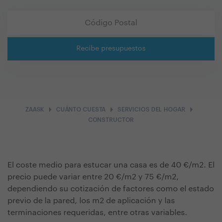
Recibe presupuestos
arrow_right
arrow_right
arrow_right
ZAASK
CUÁNTO CUESTA
SERVICIOS DEL HOGAR
CONSTRUCTOR
El coste medio para estucar una casa es de 40 €/m2. El
precio puede variar entre 20 €/m2 y 75 €/m2,
dependiendo su cotización de factores como el estado
previo de la pared, los m2 de aplicación y las
terminaciones requeridas, entre otras variables.