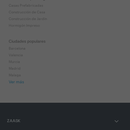
Casas Prefabricadas
Construcción de Casa
Construcción de Jardín
Hormigón Impreso
Ciudades populares
Barcelona
Valencia
Murcia
Madrid
Malaga
Ver más
ZAASK