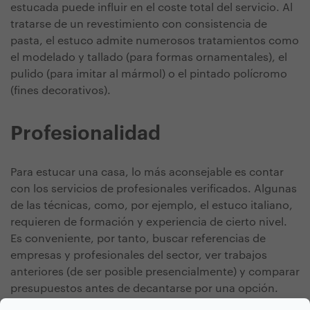
estucada puede influir en el coste total del servicio. Al
tratarse de un revestimiento con consistencia de
pasta, el estuco admite numerosos tratamientos como
el modelado y tallado (para formas ornamentales), el
pulido (para imitar al mármol) o el pintado polícromo
(fines decorativos).
Profesionalidad
Para estucar una casa, lo más aconsejable es contar
con los servicios de profesionales verificados. Algunas
de las técnicas, como, por ejemplo, el estuco italiano,
requieren de formación y experiencia de cierto nivel.
Es conveniente, por tanto, buscar referencias de
empresas y profesionales del sector, ver trabajos
anteriores (de ser posible presencialmente) y comparar
presupuestos antes de decantarse por una opción.