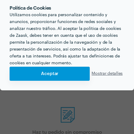
Política de Cookies
Utilizamos cookies para personalizar contenido y
anuncios, proporcionar funciones de redes sociales y
analizar nuestro tráfico. Al aceptar la política de cookies
de Zaask, debes tener en cuenta que el uso de cookies
¿Buscas estucar una casa
permite la personalización de la navegación y de la
presentación de servicios, así como la adaptación de la
para tu próximo proyecto?
oferta a tus intereses. Podrás ajustar tus definiciones de
cookies en cualquier momento.
Ahora que tienes una idea de los precios, ¡vamos a
Aceptar
Mostrar detalles
encontrar profesionales cerca de ti!
Haz tu pedido sin compromiso