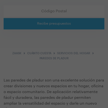
Recibe presupuestos
arrow_right
arrow_right
arrow_right
ZAASK
CUÁNTO CUESTA
SERVICIOS DEL HOGAR
PAREDES DE PLADUR
Las paredes de pladur son una excelente solución para
crear divisiones y nuevos espacios en tu hogar, oficina
o espacio comunitario. De aplicación relativamente
fácil y duradera, las paredes de pladur permiten
ampliar la versatilidad del espacio y darle un nuevo