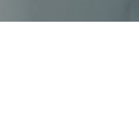
Haz tu pedido sin compromiso
Rellena un breve cuestionario para contarnos lo que
necesitas.