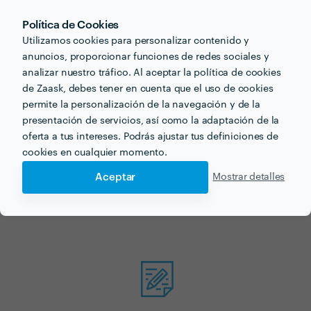
Política de Cookies
Utilizamos cookies para personalizar contenido y
anuncios, proporcionar funciones de redes sociales y
analizar nuestro tráfico. Al aceptar la política de cookies
¿Buscas garaje
de Zaask, debes tener en cuenta que el uso de cookies
prefabricado para tu
permite la personalización de la navegación y de la
presentación de servicios, así como la adaptación de la
próximo proyecto?
oferta a tus intereses. Podrás ajustar tus definiciones de
cookies en cualquier momento.
Ahora que tienes una idea de los precios, ¡vamos a
Aceptar
Mostrar detalles
encontrar profesionales cerca de ti!