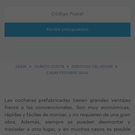
Recibe presupuestos
arrow_right
arrow_right
arrow_right
ZAASK
CUÁNTO CUESTA
SERVICIOS DEL HOGAR
CASAS PREFABRICADAS
Las cocheras prefabricadas tienen grandes ventajas
frente a las convencionales. Son muy económicas,
rápidas y fáciles de montar, y no requieren de una gran
obra. Además, siempre se pueden desmontar y
trasladar a otro lugar, y en muchos casos es posible