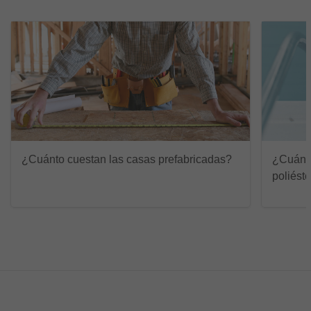
¿Cuánto cuestan las casas prefabricadas?
¿Cuánto
poliéste