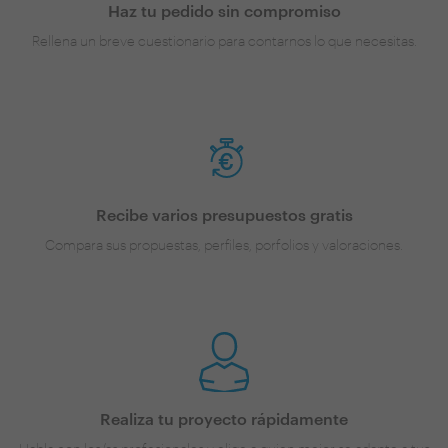
Haz tu pedido sin compromiso
Rellena un breve cuestionario para contarnos lo que necesitas.
Recibe varios presupuestos gratis
Compara sus propuestas, perfiles, porfolios y valoraciones.
Realiza tu proyecto rápidamente
Habla con los/as profesionales y elige a quien mejor se adapte a tus