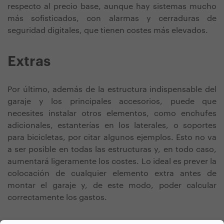
respecto al precio base, aunque hay sistemas mucho
más sofisticados, con alarmas y cerraduras de
seguridad digitales, que tienen costes más elevados.
Extras
Por último, además de la estructura indispensable del
garaje y los principales accesorios, puede que
necesites instalar otros elementos, como enchufes
adicionales, estanterías en los laterales, o soportes
para bicicletas, por citar algunos ejemplos. Esto no va
a ser posible en todas las estructuras y, en todo caso,
aumentará ligeramente los costes. Lo ideal es prever la
colocación de cualquier elemento extra antes de
montar el garaje y, de este modo, poder calcular
correctamente los gastos.