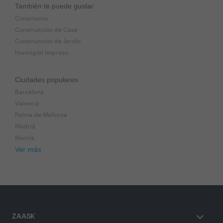
También te puede gustar
Constructor
Construcción de Casa
Construcción de Jardín
Hormigón Impreso
Ciudades populares
Barcelona
Valencia
Palma de Mallorca
Madrid
Murcia
Ver más
ZAASK