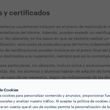
 y certificados
señanza usualmente incluyen en el precio de matrícula el m
 enseñanza del idioma. Además, pueden expedir un certific
. No obstante, en los casos en que se necesite realizar u
tificación, este coste se suele abonarse de forma independi
po de certificaciones pueden incluirse en el precio final de
s destinados a su superación, siempre que así lo contemp
lases particulares, no obstante, incluye única y exclusivamen
nza. Así, los alumnos y alumnas habrán de adquirir de fo
, en caso de ser necesario, según las indicaciones de los d
lidades de clases existentes hacen necesario definir, de for
 de Cookies
etivos marcados por cada alumno o alumna y los plazos tem
s cookies para personalizar contenido y anuncios, proporcionar fu
u consecución. Cada modalidad presenta una serie de vent
ociales y analizar nuestro tráfico. Al aceptar la política de cookies 
abrán de ser valoradas.
er en cuenta que el uso de cookies permite la personalización de la