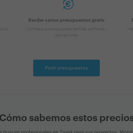
Recibe varios presupuestos gratis
os lo
Compara sus propuestas, perfiles, porfolios y
Hab
valoraciones.
Pedir presupuestos
Cómo sabemos estos precio
s buscan profesionales en Zaask para sus proyectos. Moni