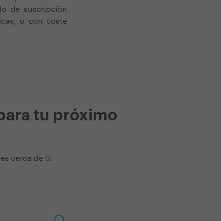
do de suscripción
icas, o con coste
para tu próximo
s cerca de ti!