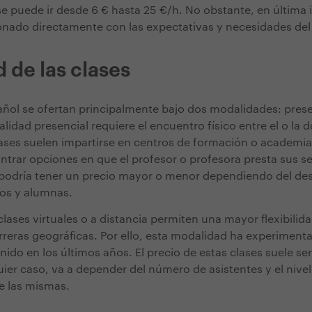
e puede ir desde 6 € hasta 25 €/h. No obstante, en última i
ionado directamente con las expectativas y necesidades de
 de las clases
añol se ofertan principalmente bajo dos modalidades: prese
lidad presencial requiere el encuentro físico entre el o la 
ases suelen impartirse en centros de formación o academi
ntrar opciones en que el profesor o profesora presta sus se
l podría tener un precio mayor o menor dependiendo del de
os y alumnas.
 clases virtuales o a distancia permiten una mayor flexibilida
rreras geográficas. Por ello, esta modalidad ha experiment
nido en los últimos años. El precio de estas clases suele 
ier caso, va a depender del número de asistentes y el nivel
e las mismas.