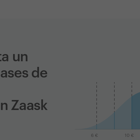
ta un
lases de
en Zaask
6
€
10
€