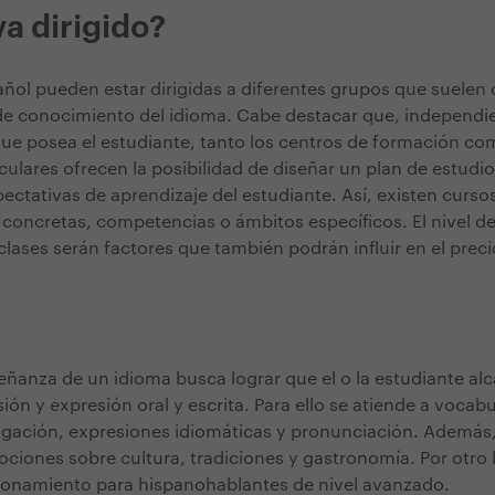
va dirigido?
añol pueden estar dirigidas a diferentes grupos que suelen d
de conocimiento del idioma. Cabe destacar que, independi
que posea el estudiante, tanto los centros de formación co
culares ofrecen la posibilidad de diseñar un plan de estudio
ectativas de aprendizaje del estudiante. Así, existen curs
 concretas, competencias o ámbitos específicos. El nivel de
clases serán factores que también podrán influir en el prec
señanza de un idioma busca lograr que el o la estudiante a
ón y expresión oral y escrita. Para ello se atiende a vocabul
gación, expresiones idiomáticas y pronunciación. Además, 
ociones sobre cultura, tradiciones y gastronomía. Por otro 
ionamiento para hispanohablantes de nivel avanzado.