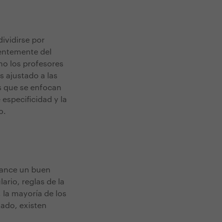
ividirse por
entemente del
mo los profesores
s ajustado a las
os que se enfocan
 especificidad y la
io.
lcance un buen
ario, reglas de la
la mayoría de los
lado, existen