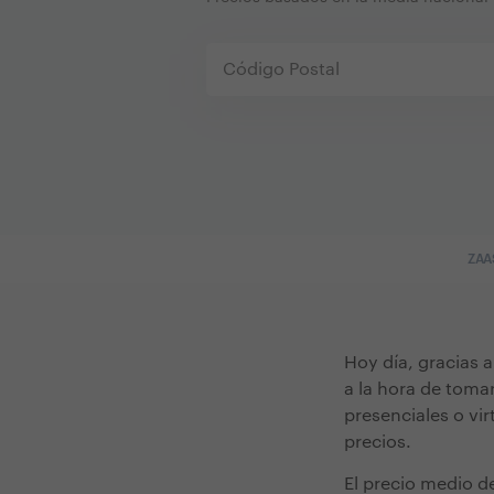
ZAA
Hoy día, gracias 
a la hora de toma
presenciales o vir
precios.
El precio medio d