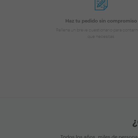
Haz tu pedido sin compromiso
Rellena un breve cuestionario para contarn
que necesitas.
¿
Todos los años, miles de persona