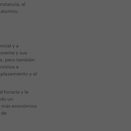
nstancia, el
l alumno.
ncial y a
docente y sus
as, pero también
rvicios a
splazamiento y el
d horaria y la
ado un
ser más económico
 de