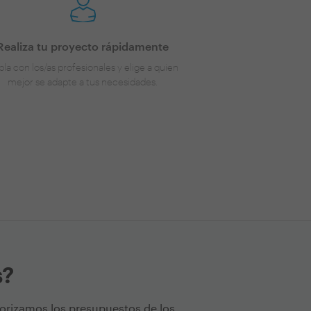
Realiza tu proyecto rápidamente
la con los/as profesionales y elige a quien
mejor se adapte a tus necesidades.
s?
torizamos los presupuestos de los