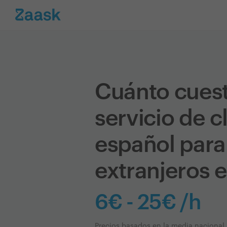
Cuánto cues
servicio de c
español para
extranjeros 
6€ - 25€ /h
Precios basados en la media nacional