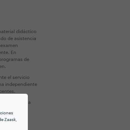
aterial didáctico
ado de asistencia
n examen
ente. En
l programas de
len.
te el servicio
rma independiente
ocentes.
ma previa a la
porales
nciones
ajas y
de Zaask,