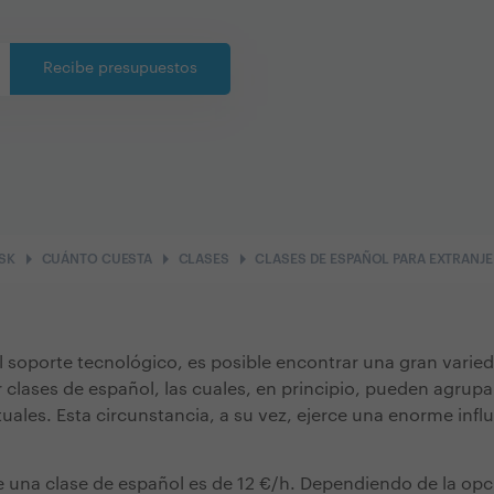
Recibe presupuestos
arrow_right
arrow_right
arrow_right
SK
CUÁNTO CUESTA
CLASES
CLASES DE ESPAÑOL PARA EXTRANJ
al soporte tecnológico, es posible encontrar una gran varied
r clases de español, las cuales, en principio, pueden agrupa
tuales. Esta circunstancia, a su vez, ejerce una enorme infl
e una clase de español es de 12 €/h. Dependiendo de la opci