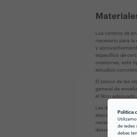
Materiales
Los centros de en
necesario para la
y aprovechamiento
específico de cer
ocasiones, este ti
estudios concreto
El precio de las c
general de enseña
el libro adecuado
Las diversas moda
Política
elección, los obj
Utilizamo
necesarios para s
de redes s
desventajas que h
debes ten