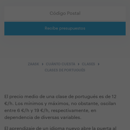
Recibe presupuestos
arrow_right
arrow_right
arrow_right
ZAASK
CUÁNTO CUESTA
CLASES
CLASES DE PORTUGUÉS
El precio medio de una clase de portugués es de 12
€/h. Los mínimos y máximos, no obstante, oscilan
entre 6 €/h y 19 €/h, respectivamente, en
dependencia de diversas variables.
El aprendizaje de un idioma nuevo abre la puerta al