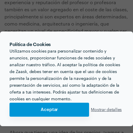
experiencia y reputación del profesor o profesora
también es un valor agregado en el coste de las clases,
principalmente si son expertos en áreas determinadas,
como medicina, arquitectura o ingeniería, que
necesitan un nivel de especificidad mayor y suelen ser
demandados de cara a pruebas de idiomas en
Política de Cookies
oposiciones y otros procesos selectivos.
Utilizamos cookies para personalizar contenido y
anuncios, proporcionar funciones de redes sociales y
analizar nuestro tráfico. Al aceptar la política de cookies
de Zaask, debes tener en cuenta que el uso de cookies
permite la personalización de la navegación y de la
presentación de servicios, así como la adaptación de la
oferta a tus intereses. Podrás ajustar tus definiciones de
¿Buscas clases de
cookies en cualquier momento.
portugués para tu próximo
Aceptar
Mostrar detalles
proyecto?
Ahora que tienes una idea de los precios, ¡vamos a