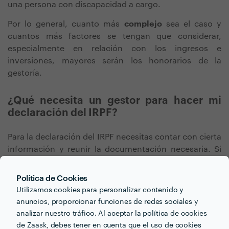
una persona con discapacidad a cargo.
Por lo general, cuanto más
complejo
sea el caso y
cuantos más factores se tengan que considerar,
especialmente en relación con los ingresos e
inversiones, mayores serán los honorarios de la
gestoría.
¿Qué necesita un gestor para hacer mi
declaración del IRPF?
Para la declaración del IRPF necesitas contar con cierta
información y reunir la documentación necesaria. Si
todavía no has decidido qué gestoría vas a contratar,
puedes ir organizando los papeles. Vas a necesitar:
Política de Cookies
Utilizamos cookies para personalizar contenido y
La clave de Hacienda de datos fiscales.
anuncios, proporcionar funciones de redes sociales y
Fotocopias de tu DNI y del cónyuge, si lo hubiera.
analizar nuestro tráfico. Al aceptar la política de cookies
Fotocopias del Libro de Familia.
de Zaask, debes tener en cuenta que el uso de cookies