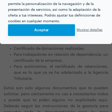
Certificado de invalidez, propio o de una persona
permite la personalización de la navegación y de la
a cargo.
presentación de servicios, así como la adaptación de la
Certificado de aportes a un plan de pensión.
oferta a tus intereses. Podrás ajustar tus definiciones de
Certificado de cuentas corrientes, libretas de
cookies en cualquier momento.
ahorro, plazos fijos, fondos de inversión o
Aceptar
Mostrar detalles
dividendos de acciones.
Certificado de compra o venta de inmuebles.
Certificado de alquiler de vivienda.
Certificado de donaciones realizadas.
Para trabajadores en relación de dependencia, un
certificado de la empresa.
Para autónomos, el certificado de retenciones,
que es lo que ya se ha adelantado a la Agencia
Tributaria.
Estos son solo algunos documentos que te pueden
solicitar, pero ciertamente no vas a necesitarlos todos
y puede que te pidan alguno no explicitado aquí.
Deberás seguir las instrucciones de la gestoría para