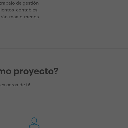
trabajo de gestión
sientos contables,
 serán más o menos
imo proyecto?
s cerca de ti!