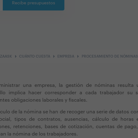
Recibe presupuestos
arrow_right
arrow_right
arrow_right
ZAASK
CUÁNTO CUESTA
EMPRESA
PROCESAMIENTO DE NÓMINAS
ministrar una empresa, la gestión de nóminas resulta 
Ello implica hacer corresponder a cada trabajador su 
entes obligaciones laborales y fiscales.
cálculo de la nómina se han de recoger una serie de datos co
ocial, tipos de contratos, ausencias, cálculo de horas e
ones, retenciones, bases de cotización, cuentas de pago,
an la nómina de los trabajadores.