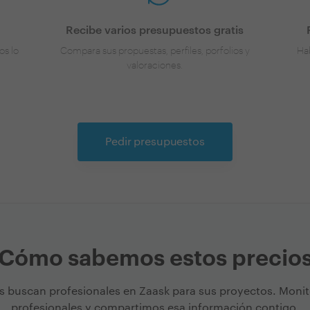
Recibe varios presupuestos gratis
os lo
Compara sus propuestas, perfiles, porfolios y
Hab
valoraciones.
Pedir presupuestos
Cómo sabemos estos precio
s buscan profesionales en Zaask para sus proyectos. Moni
profesionales y compartimos esa información contigo.