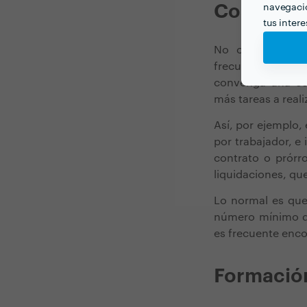
Coste var
navegació
tus inter
No obstante, c
frecuentes, lo cu
convenga una con
más tareas a reali
Así, por ejemplo,
por trabajador, e
contrato o prórr
liquidaciones, q
Lo normal es que 
número mínimo d
es frecuente enco
Formación