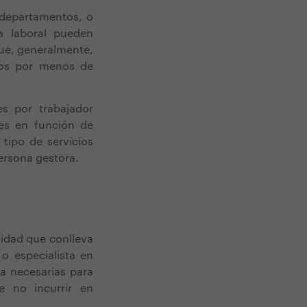
 departamentos, o
ía laboral pueden
ue, generalmente,
tos por menos de
s por trabajador
es en función de
tipo de servicios
persona gestora.
ividad que conlleva
o especialista en
a necesarias para
e no incurrir en