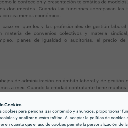
 como la confección y presentación telemática de modelos,
ros documentos
. Cuando las funciones sobrepasan las t
ervicio sea menos económico.
 caso en que los y las profesionales de gestión laboral 
n materia de convenios colectivos y materia sindical
pleo, planes de igualdad o auditorías, el precio del
rabajos de administración en ámbito laboral y de gestión
ar mes a mes. Cuando la entidad contratante tiene muchos
solamente nóminas sino también contrataciones, cambios d
 prórrogas de contratos, finiquitos, etc., es posible qu
 de Cookies
culado según un coste fijo que se establece en funci
s cookies para personalizar contenido y anuncios, proporcionar fu
iando entre 15 y 30 €/mes por trabajador.
ociales y analizar nuestro tráfico. Al aceptar la política de cookies 
er en cuenta que el uso de cookies permite la personalización de la