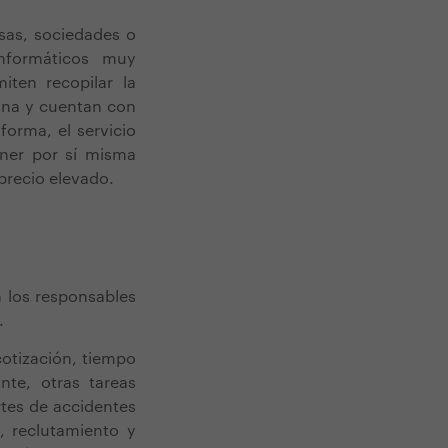
esas, sociedades o
nformáticos muy
iten recopilar la
ina y cuentan con
forma, el servicio
ener por sí misma
precio elevado.
 los responsables
a.
cotización, tiempo
nte, otras tareas
rtes de accidentes
, reclutamiento y