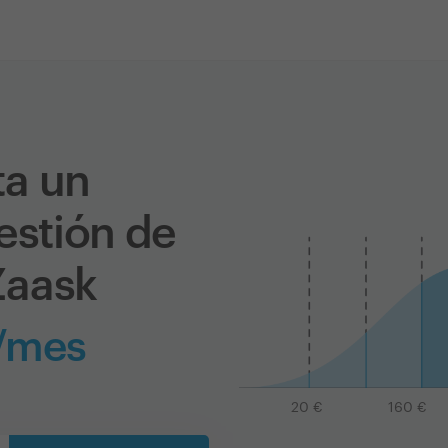
ta un
estión de
Zaask
/mes
20
€
160
€