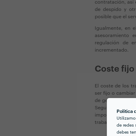
contratación,
así
de despido y ot
posible que el s
Igualmente, en el
asesoramiento e
regulación de em
incrementado.
Coste fijo
El coste de los t
ser fijo o cambi
de gestionar no 
Seguridad Social,
Política
importe sea cal
Utilizamo
trabajadores, var
de redes s
debes ten