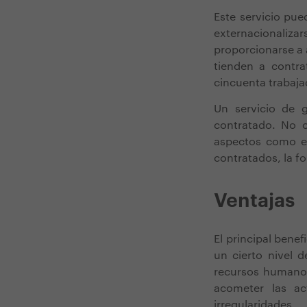
Este servicio pu
externacionaliza
proporcionarse a
tienden a contr
cincuenta trabaja
Un servicio de 
contratado. No 
aspectos como el
contratados, la f
Ventajas
El principal benef
un cierto nivel 
recursos humanos
acometer las ac
irregularidades.