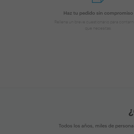
Haz tu pedido sin compromiso
Rellena un breve cuestionario para contarn
que necesitas.
¿
Todos los años, miles de persona