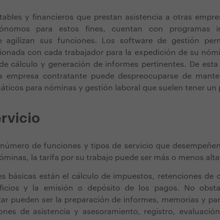
tables y financieros que prestan asistencia a otras empr
utónomos para estos fines, cuentan con programas i
agilizan sus funciones. Los software de gestión perm
cionada con cada trabajador para la expedición de su nóm
de cálculo y generación de informes pertinentes. De esta 
 la empresa contratante puede despreocuparse de mant
ticos para nóminas y gestión laboral que suelen tener un 
ervicio
número de funciones y tipos de servicio que desempeñen
nóminas, la tarifa por su trabajo puede ser más o menos alt
es básicas están el cálculo de impuestos, retenciones de 
ficios y la emisión o depósito de los pagos. No obsta
izar pueden ser la preparación de informes, memorias y pa
ones de asistencia y asesoramiento, registro, evaluación