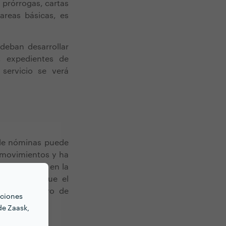
 prórrogas, cartas
areas básicas, es
deban desarrollar
, expedientes de
 servicio se verá
 de nóminas puede
 movimientos y ha
e situación en la
e interese que el
ón del número de
nciones
de Zaask,