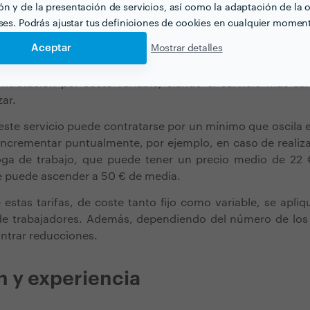
iable
n y de la presentación de servicios, así como la adaptación de la o
eses. Podrás ajustar tus definiciones de cookies en cualquier momen
Aceptar
Mostrar detalles
uando se advierte que los movimientos antes menci
al suele ocurrir cuando la plantilla es fija y poco numero
tratación por coste variable, siendo el servicio más ca
zar.
 este servicio puede contratarse por un mínimo que oscila 
 incrementar puntualmente, por ejemplo, en caso de reali
oga de trabajo, que puede tener un precio medio de 22 €
ue puede ascender a 50 € de media.
estas tarifas, de coste tanto fijo como variable, se apliq
e trabajadores. Además, dependiendo del número de los
ntrar reducciones.
 y experiencia