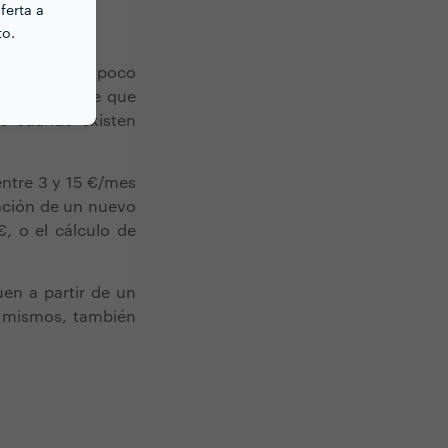
ferta a
to.
onados son poco
sa, es posible que
ro cuando existen
entre 3 y 15 €/mes
zación de un nuevo
, o el cálculo de
uen a partir de un
 mismos, también