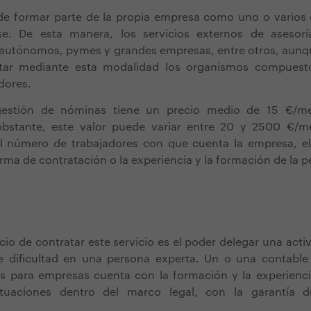
ede formar parte de la propia empresa como uno o varios
rse. De esta manera, los servicios externos de asesor
 autónomos, pymes y grandes empresas, entre otros, aunq
atar mediante esta modalidad los organismos compues
dores.
gestión de nóminas tiene un precio medio de 15 €/me
obstante, este valor puede variar entre 20 y 2500 €/m
 número de trabajadores con que cuenta la empresa, el 
orma de contratación o la experiencia y la formación de la 
icio de contratar este servicio es el poder delegar una act
de dificultad en una persona experta. Un o una contable 
 para empresas cuenta con la formación y la experienci
tuaciones dentro del marco legal, con la garantía d