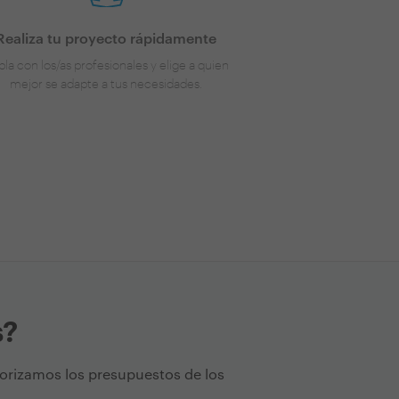
Realiza tu proyecto rápidamente
la con los/as profesionales y elige a quien
mejor se adapte a tus necesidades.
s?
torizamos los presupuestos de los