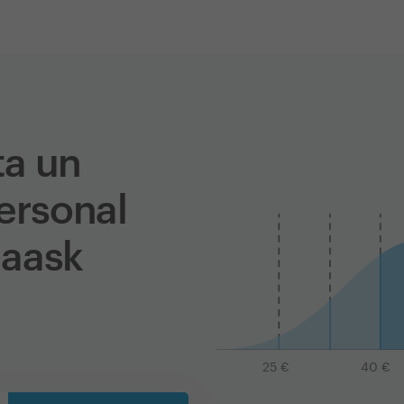
ta un
personal
Zaask
25
€
40
€