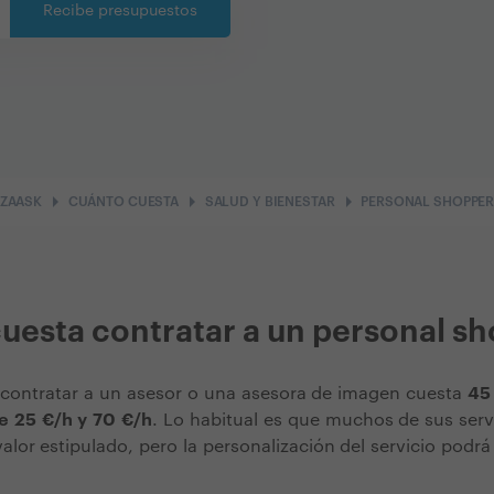
Recibe presupuestos
arrow_right
arrow_right
arrow_right
ZAASK
CUÁNTO CUESTA
SALUD Y BIENESTAR
PERSONAL SHOPPE
uesta contratar a un personal s
ontratar a un asesor o una asesora de imagen cuesta
45
e 25 €/h y 70 €/h
. Lo habitual es que muchos de sus ser
valor estipulado, pero la personalización del servicio podr