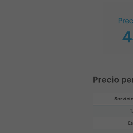
Precio pe
Servici
T
Es