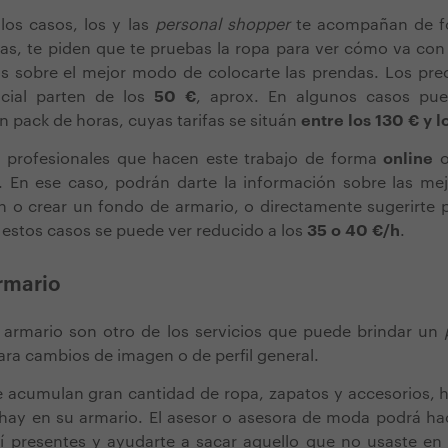
los casos, los y las
personal shopper
te acompañan de fo
ras, te piden que te pruebas la ropa para ver cómo va con 
s sobre el mejor modo de colocarte las prendas. Los prec
ncial parten de los
50 €
, aprox. En algunos casos pu
n pack de horas, cuyas tarifas se situán
entre los 130 € y 
 profesionales que hacen este trabajo de forma
online
o
. En ese caso, podrán darte la información sobre las mej
 o crear un fondo de armario, o directamente sugerirte p
n estos casos se puede ver reducido a los
35 o 40 €/h
.
rmario
e armario son otro de los servicios que puede brindar un
ara cambios de imagen o de perfil general.
 acumulan gran cantidad de ropa, zapatos y accesorios, h
hay en su armario. El asesor o asesora de moda podrá h
lí presentes y ayudarte a sacar aquello que no usaste en