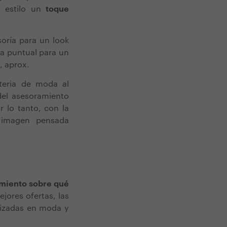
 estilo un
toque
soría para un look
ía puntual para un
, aprox.
teria de moda al
del asesoramiento
r lo tanto, con la
 imagen pensada
miento sobre qué
jores ofertas, las
lizadas en moda y