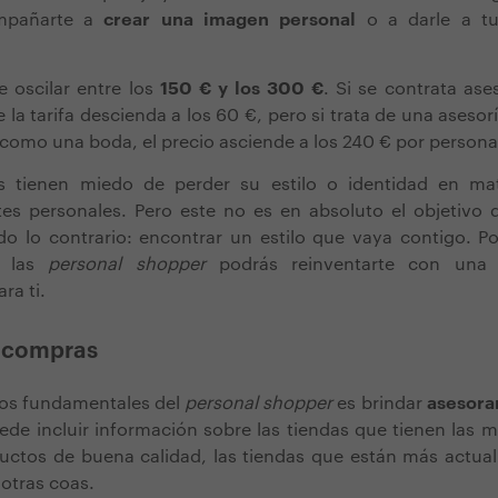
ompañarte a
crear una imagen personal
o a darle a tu
le oscilar entre los
150 € y los 300 €
. Si se contrata ase
 la tarifa descienda a los 60 €, pero si trata de una asesor
como una boda, el precio asciende a los 240 € por persona
s tienen miedo de perder su estilo o identidad en ma
tes personales. Pero este no es en absoluto el objetivo 
do lo contrario: encontrar un estilo que vaya contigo. Po
y las
personal shopper
podrás reinventarte con una
ra ti.
e compras
ios fundamentales del
personal shopper
es brindar
asesora
ede incluir información sobre las tiendas que tienen las me
uctos de buena calidad, las tiendas que están más actua
 otras coas.