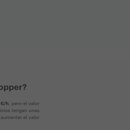
R
hopper?
 €/h
, pero el valor
vicios tengan unas
á aumentar el valor