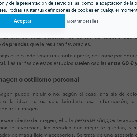
 su cliente o clienta. Los resultados del análisis pueden ex
n y de la presentación de servicios, así como la adaptación de la o
eses. Podrás ajustar tus definiciones de cookies en cualquier momen
 escrito. Si es por escrito, tiene la ventaja de que podrá
turas.
Aceptar
Mostrar detalles
siste en un
informe
en el que se detallan, por ejemplo, l
o de piel de cada persona, los
cortes de cabello
que s
o de
prendas
que le resultan favorables.
bajo que puede tener una tarifa aparte, cotizarse por hora 
al. Las tarifas de estos estudios suelen oscilar
entre 60 € 
magen o estilismo personal
agen puede incluir o no, según el caso, análisis de colo
ro la idea no es solo brindarte esa información, sin
enciar tu imagen.
sesoramiento de imagen, el o la
personal shopper
te ayuda
ás te favorecen, las prendas que mejor te quedan, y 
das de maquillaje y accesorios. Se trata de una asesoría g