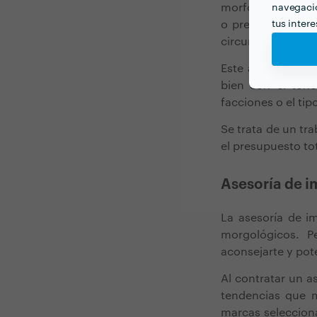
morfológico sobre
navegació
tus inter
o presentarse por
circunstancias fu
Este análisis con
bien con el ton
facciones o el tip
Se trata de un tra
el presupuesto tot
Asesoría de i
La asesoría de im
morgológicos. Pe
aconsejarte y pot
Al contratar un a
tendencias que m
marcas selecciona