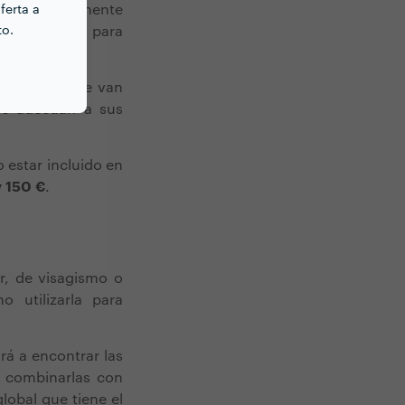
plicarse oralmente
ferta a
to.
s conservarlo para
os
colores
que van
e adecuan a sus
o estar incluido en
y 150 €
.
r, de visagismo o
o utilizarla para
rá a encontrar las
a combinarlas con
lobal que tiene el