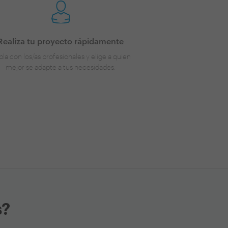
Realiza tu proyecto rápidamente
la con los/as profesionales y elige a quien
mejor se adapte a tus necesidades.
s?