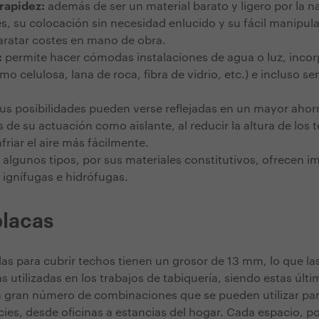
rapidez:
además de ser un material barato y ligero por la n
 su colocación sin necesidad enlucido y su fácil manipula
aratar costes en mano de obra.
:
permite hacer cómodas instalaciones de agua o luz, incor
mo celulosa, lana de roca, fibra de vidrio, etc.) e incluso se
us posibilidades pueden verse reflejadas en un mayor ahor
de su actuación como aislante, al reducir la altura de los 
friar el aire más fácilmente.
:
algunos tipos, por sus materiales constitutivos, ofrecen i
ignífugas e hidrófugas.
placas
adas para cubrir techos tienen un grosor de 13 mm, lo que la
as utilizadas en los trabajos de tabiquería, siendo estas últ
un gran número de combinaciones que se pueden utilizar par
cies, desde oficinas a estancias del hogar. Cada espacio, p