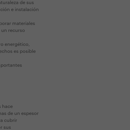
aturaleza de sus
ción e instalación
porar materiales
r un recurso
ro energético,
techos es posible
mportantes
s hace
imas de un espesor
a cubrir
or sus