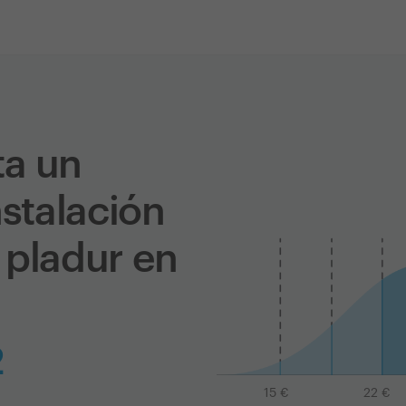
ta un
nstalación
 pladur en
2
15
€
22
€