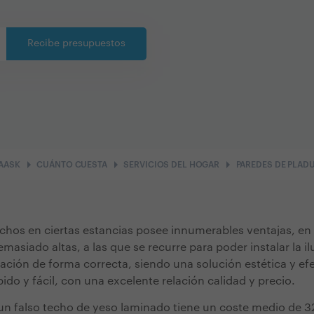
Recibe presupuestos
arrow_right
arrow_right
arrow_right
AASK
CUÁNTO CUESTA
SERVICIOS DEL HOGAR
PAREDES DE PLAD
echos en ciertas estancias posee innumerables ventajas, en
asiado altas, a las que se recurre para poder instalar la i
lación de forma correcta, siendo una solución estética y e
do y fácil, con una excelente relación calidad y precio.
 un falso techo de yeso laminado tiene un coste medio de 