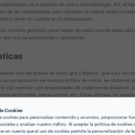
propiedades, va a requerir de una u otra tipología. Así, el ti
ción de las necesidades, pero también la marca seleccionada
bles a tener en cuenta en el presupuesto.
un nombre genérico para hablar de cada una de estas plac
r por sus características y apariencia.
sticas
ulares son las placas de color gris y blanco, que a su vez s
 su composición se incorpora fibra de vidrio, se obtienen 
a la vez cuentan con propiedades de aislamiento acústico, p
ncia en hoteles, restaurantes, etc. Estas últimas, en ocasio
nos amarillos.
 de Cookies
ten advertir funciones especiales o materiales que son má
s cookies para personalizar contenido y anuncios, proporcionar fu
ncias. Así, las placas verdes destacan por ser hidrófugas y 
ociales y analizar nuestro tráfico. Al aceptar la política de cookies 
sadas para estancias húmedas, como baños. Las placas ros
er en cuenta que el uso de cookies permite la personalización de la