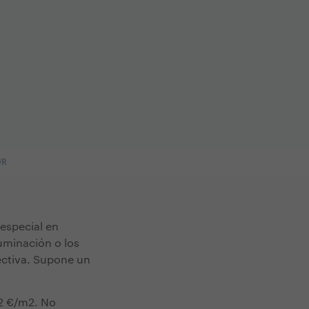
UR
 especial en
luminación o los
fectiva. Supone un
32 €/m2. No