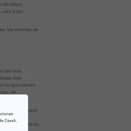
po de placa
, van a ser
as, las mismas se
on las más
placas más
or lo que vienen
nes, se
s adecuados para
nciones
estar
de Zaask,
as, por su parte,