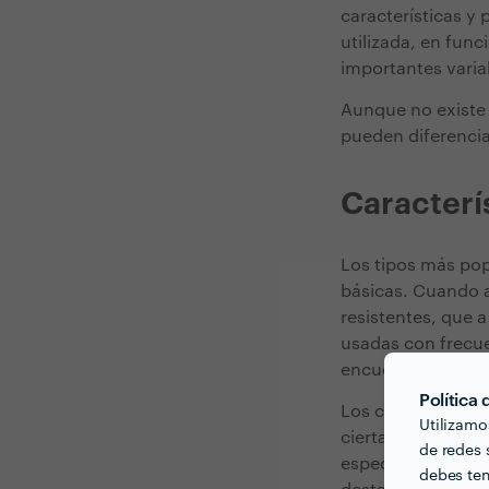
características y 
utilizada, en fun
importantes varia
Aunque no existe 
pueden diferencia
Caracterí
Los tipos más pop
básicas. Cuando a
resistentes, que 
usadas con frecue
encuentran en to
Política
Los colores permi
Utilizamo
ciertas áreas esta
de redes s
especialmente pen
debes ten