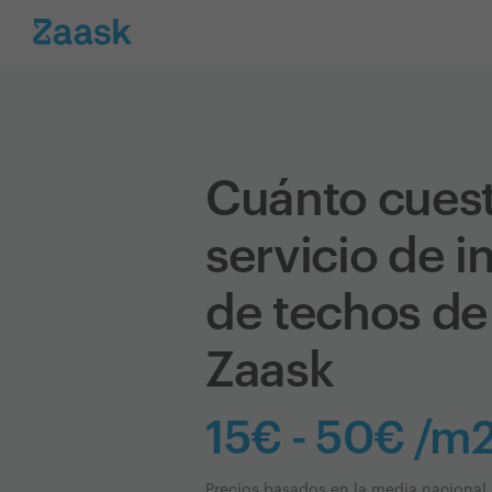
Cuánto cues
servicio de i
de techos de
Zaask
15€ - 50€ /m
Precios basados en la media nacional