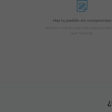
Haz tu pedido sin compromiso
Rellena un breve cuestionario para contarn
que necesitas.
¿