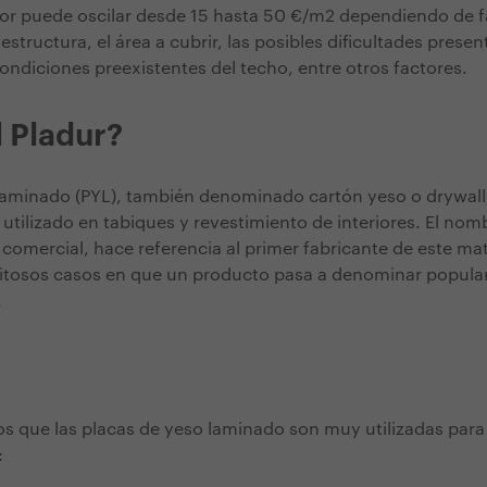
lor puede oscilar desde 15 hasta 50 €/m2 dependiendo de 
 estructura, el área a cubrir, las posibles dificultades prese
condiciones preexistentes del techo, entre otros factores.
l Pladur?
laminado (PYL), también denominado cartón yeso o drywall,
utilizado en tabiques y revestimiento de interiores. El nomb
 comercial, hace referencia al primer fabricante de este ma
xitosos casos en que un producto pasa a denominar popula
.
os que las placas de yeso laminado son muy utilizadas para r
: