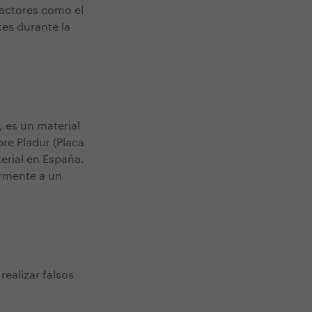
factores como el
ntes durante la
 es un material
re Pladur (Placa
terial en España.
rmente a un
ealizar falsos