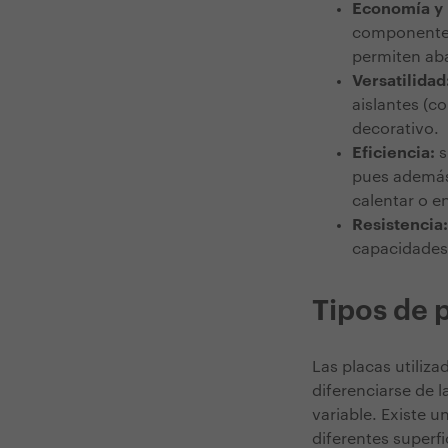
Economía y 
componentes,
permiten ab
Versatilidad
aislantes (co
decorativo.
Eficiencia:
s
pues además 
calentar o en
Resistencia
capacidades 
Tipos de 
Las placas utiliz
diferenciarse de l
variable. Existe 
diferentes superfi