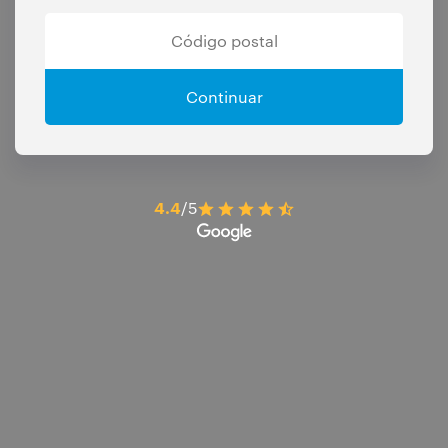
Continuar
4.4
/5