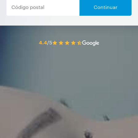
Continuar
4.4
/5