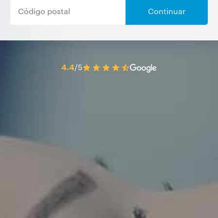
Continuar
4.4
/5